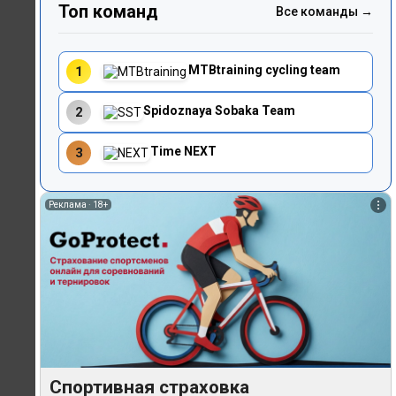
Топ команд
Все команды →
MTBtraining cycling team
1
Spidoznaya Sobaka Team
2
Time NEXT
3
Реклама ·
18+
Спортивная страховка