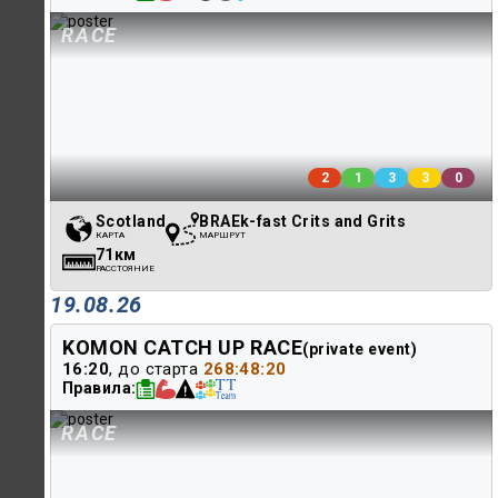
RACE
2
1
3
3
0
Scotland
BRAEk-fast Crits and Grits
КАРТА
МАРШРУТ
71км
РАССТОЯНИЕ
19.08.26
KOMON CATCH UP RACE
(private event)
16:20
, до старта
268:48:20
Правила
RACE