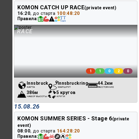
KOMON CATCH UP RACE
https://vk.com/komonrace
(private event)
16:20
, до старта
100:48:20
Правила
RACE
1
1
0
2
0
Innsbruck
Innsbruckring
44.2км
КАРТА
МАРШРУТ
РАССТОЯНИЕ
386м
5 кругов
НАБОР ВЫСОТЫ
КРУГИ
15.08.26
KOMON SUMMER SERIES - Stage 6
(private
event)
08:00
, до старта
164:28:20
Правила