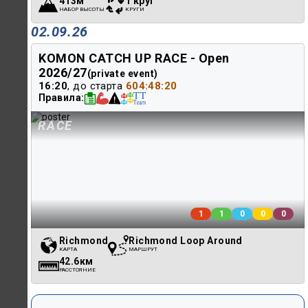
413м
1 круг
НАБОР ВЫСОТЫ
КРУГИ
02.09.26
KOMON CATCH UP RACE - Open
2026/27
(private event)
16:20
, до старта
604:48:20
Правила
RACE
1
1
0
0
0
Richmond
Richmond Loop Around
КАРТА
МАРШРУТ
42.6км
РАССТОЯНИЕ