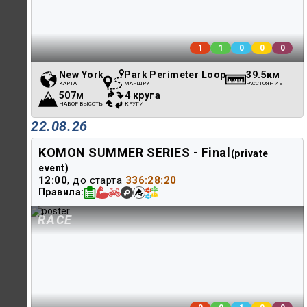
1
1
0
0
0
New York
Park Perimeter Loop
39.5км
КАРТА
МАРШРУТ
РАССТОЯНИЕ
507м
4 круга
НАБОР ВЫСОТЫ
КРУГИ
22.08.26
KOMON SUMMER SERIES - Final
(private
event)
12:00
, до старта
336:28:20
Правила
RACE