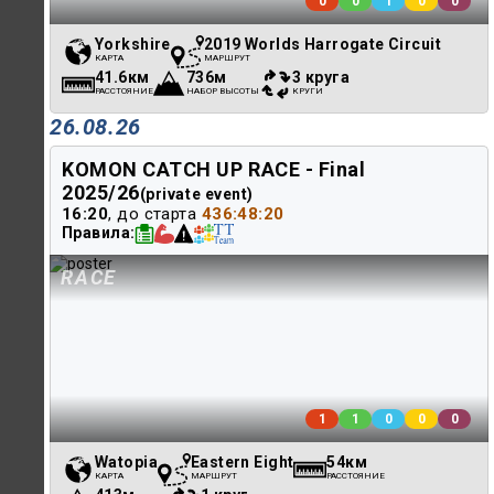
0
0
1
0
0
Yorkshire
2019 Worlds Harrogate Circuit
КАРТА
МАРШРУТ
41.6км
736м
3 круга
РАССТОЯНИЕ
НАБОР ВЫСОТЫ
КРУГИ
26.08.26
KOMON CATCH UP RACE - Final
2025/26
(private event)
16:20
, до старта
436:48:20
Правила
RACE
1
1
0
0
0
Watopia
Eastern Eight
54км
КАРТА
МАРШРУТ
РАССТОЯНИЕ