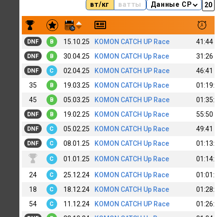
вт/кг
ватты
Данные CP
Результаты заездов Arshak Avakov
15.10.25
KOMON CATCH UP Race
41:44
DNF
B
30.04.25
KOMON CATCH Up Race
31:26
DNF
B
02.04.25
KOMON CATCH UP Race
46:41
DNF
C
35
19.03.25
KOMON CATCH Up Race
01:19:
B
45
05.03.25
KOMON CATCH UP Race
01:35:
B
19.02.25
KOMON CATCH Up Race
55:50
DNF
B
05.02.25
KOMON CATCH Up Race
49:41
DNF
C
08.01.25
KOMON CATCH Up Race
01:13:
DNF
C
01.01.25
KOMON CATCH Up Race
01:14:
C
24
25.12.24
KOMON CATCH Up Race
01:01:
C
18
18.12.24
KOMON CATCH Up Race
01:28:
C
54
11.12.24
KOMON CATCH UP Race
01:26:
C