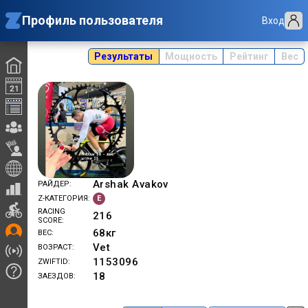
Профиль пользователя
Вход
Результаты
Мощность
Рейтинг
Вес
Arshak Avakov
РАЙДЕР
E
Z-КАТЕГОРИЯ
RACING
216
SCORE
68
кг
ВЕС
Vet
ВОЗРАСТ
1153096
ZWIFTID
18
ЗАЕЗДОВ