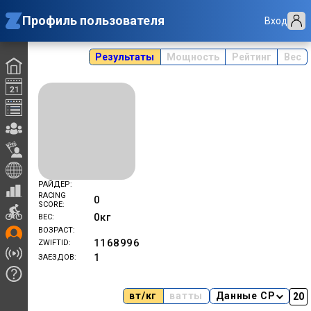
Профиль пользователя
Вход
Результаты
Мощность
Рейтинг
Вес
РАЙДЕР
RACING
0
SCORE
0
кг
ВЕС
ВОЗРАСТ
1168996
ZWIFTID
1
ЗАЕЗДОВ
вт/кг
ватты
Данные CP