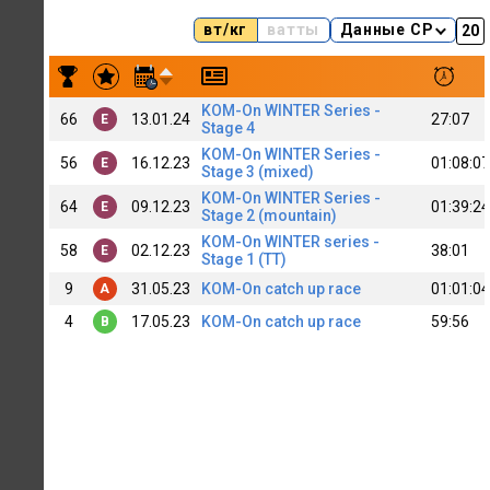
вт/кг
ватты
Данные CP
Результаты заездов Vitaly Nekrashevich (SibIT)(B)
KOM-On WINTER Series -
66
13.01.24
27:07
E
Stage 4
KOM-On WINTER Series -
56
16.12.23
01:08:07
E
Stage 3 (mixed)
KOM-On WINTER Series -
64
09.12.23
01:39:24
E
Stage 2 (mountain)
KOM-On WINTER series -
58
02.12.23
38:01
E
Stage 1 (TT)
9
31.05.23
KOM-On catch up race
01:01:04
A
4
17.05.23
KOM-On catch up race
59:56
B