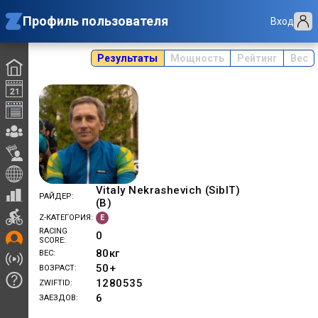
Профиль пользователя
Вход
Результаты
Мощность
Рейтинг
Вес
Vitaly Nekrashevich (SibIT)
РАЙДЕР
(B)
E
Z-КАТЕГОРИЯ
RACING
0
SCORE
80
кг
ВЕС
50+
ВОЗРАСТ
1280535
ZWIFTID
6
ЗАЕЗДОВ