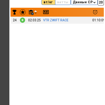
вт/кг
ватты
Данные CP
Результаты заездов Vasya Baranov 26
24
02.03.25
VTR ZWIFT RACE
01:10:09
B