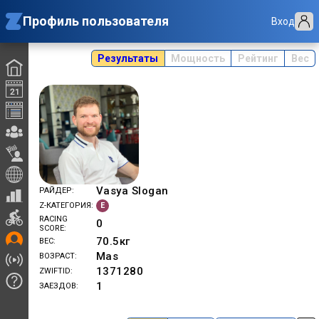
Профиль пользователя
Вход
Результаты
Мощность
Рейтинг
Вес
Vasya Slogan
РАЙДЕР
E
Z-КАТЕГОРИЯ
RACING
0
SCORE
70.5
кг
ВЕС
Mas
ВОЗРАСТ
1371280
ZWIFTID
1
ЗАЕЗДОВ