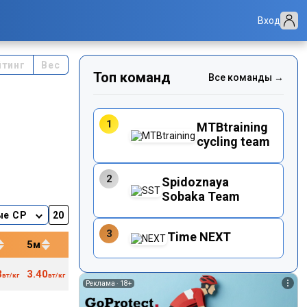
Вход
йтинг
Вес
Топ команд
Все команды →
1
MTBtraining
cycling team
2
Spidoznaya
Sobaka Team
ые CP
3
Time NEXT
5м
12м
20м
40м
3
3.40
3.29
3.19
3.14
162
81
вт/кг
вт/кг
вт/кг
вт/кг
вт/кг
уд/м
кг
Реклама ·
18+