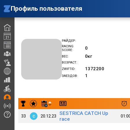
Профиль пользователя
РАЙДЕР
RACING
0
SCORE
0
кг
ВЕС
ВОЗРАСТ
1372200
ZWIFTID
1
ЗАЕЗДОВ
Результаты заездов marcello agostini
SESTRICA CATCH Up
33
20.12.23
01:0
C
race