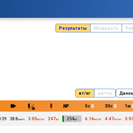
Результаты
Мощность
Ре
вт/кг
ватты
Данн
5с
30с
1м
0:39
38.8
3.05
247
VI
254
6.16
4.47
3.9
км/ч
вт/кг
вт
вт
вт/кг
вт/кг