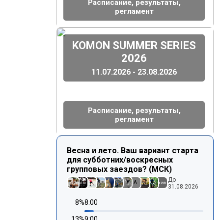
Расписание, результаты,
регламент
(
)
KOMON SUMMER SERIES
2026
11.07.2026 - 23.08.2026
Расписание, результаты,
регламент
Весна и лето. Ваш вариант старта
для субботних/воскресных
групповых заездов? (МСК)
До
A
+
28
31.08.2026
8
%
8:00
13
%
9:00