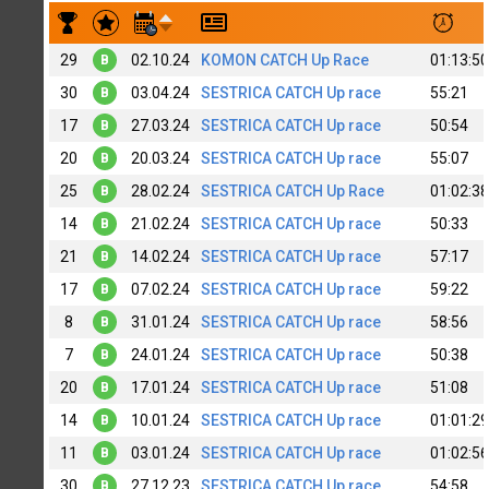
Результаты заездов Dmitry Timofeev (B)
29
02.10.24
KOMON CATCH Up Race
01:13:50
B
30
03.04.24
SESTRICA CATCH Up race
55:21
B
17
27.03.24
SESTRICA CATCH Up race
50:54
B
20
20.03.24
SESTRICA CATCH Up race
55:07
B
25
28.02.24
SESTRICA CATCH Up Race
01:02:38
B
14
21.02.24
SESTRICA CATCH Up race
50:33
B
21
14.02.24
SESTRICA CATCH Up race
57:17
B
17
07.02.24
SESTRICA CATCH Up race
59:22
B
8
31.01.24
SESTRICA CATCH Up race
58:56
B
7
24.01.24
SESTRICA CATCH Up race
50:38
B
20
17.01.24
SESTRICA CATCH Up race
51:08
B
14
10.01.24
SESTRICA CATCH Up race
01:01:29
B
11
03.01.24
SESTRICA CATCH Up race
01:02:56
B
30
27.12.23
SESTRICA CATCH Up race
54:58
B