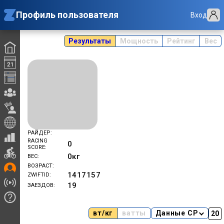
Профиль пользователя
Вход
Результаты
Мощность
Рейтинг
Вес
РАЙДЕР
RACING
0
SCORE
0
кг
ВЕС
ВОЗРАСТ
1417157
ZWIFTID
19
ЗАЕЗДОВ
вт/кг
ватты
Данные CP