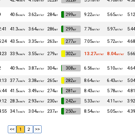
7
42.4
4.10
322
VI
322
5.31
4.76
4.5
км/ч
вт/кг
вт
вт
вт/кг
вт/кг
9
40.6
3.62
284
VI
299
9.22
5.65
5.1
км/ч
вт/кг
вт
вт
вт/кг
вт/кг
2:41
41.3
3.64
286
VI
299
7.76
5.97
5.4
км/ч
вт/кг
вт
вт
вт/кг
вт/кг
5:24
43.5
3.35
263
VI
277
7.05
5.72
4.6
км/ч
вт/кг
вт
вт
вт/кг
вт/кг
4:23
33.9
3.55
279
VI
302
13.27
8.04
5.6
км/ч
вт/кг
вт
вт
вт/кг
вт/кг
2
40.9
3.87
304
VI
308
6.56
5.10
4.6
км/ч
вт/кг
вт
вт
вт/кг
вт/кг
8:13
37.7
3.38
265
VI
282
8.64
6.43
5.0
км/ч
вт/кг
вт
вт
вт/кг
вт/кг
6:44
41.5
3.49
274
VI
281
8.43
5.78
4.8
км/ч
вт/кг
вт
вт
вт/кг
вт/кг
9:12
28.3
2.93
230
VI
242
5.33
4.11
3.9
км/ч
вт/кг
вт
вт
вт/кг
вт/кг
4:55
34.1
3.04
237
VI
250
8.54
5.05
4.3
км/ч
вт/кг
вт
вт
вт/кг
вт/кг
<<
1
2
>>