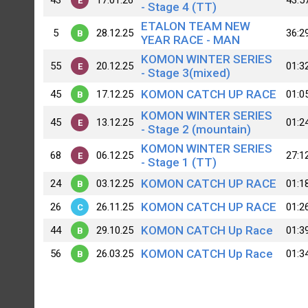
43
17.01.26
43:5
E
- Stage 4 (TT)
ETALON TEAM NEW
5
28.12.25
36:2
B
YEAR RACE - MAN
KOMON WINTER SERIES
55
20.12.25
01:3
E
- Stage 3(mixed)
KOMON CATCH UP RACE
45
17.12.25
01:0
B
KOMON WINTER SERIES
45
13.12.25
01:2
E
- Stage 2 (mountain)
KOMON WINTER SERIES
68
06.12.25
27:1
E
- Stage 1 (TT)
KOMON CATCH UP RACE
24
03.12.25
01:1
B
KOMON CATCH UP RACE
26
26.11.25
01:2
C
KOMON CATCH Up Race
44
29.10.25
01:3
B
KOMON CATCH Up Race
56
26.03.25
01:3
B