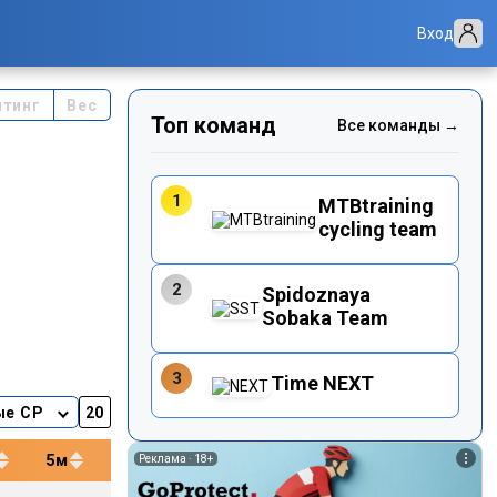
Вход
йтинг
Вес
Топ команд
Все команды →
1
MTBtraining
cycling team
2
Spidoznaya
Sobaka Team
3
Time NEXT
ые CP
5м
12м
20м
40м
Реклама ·
18+