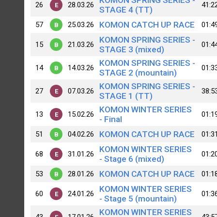
KOMON SPRING SERIES -
26
28.03.26
41:2
E
STAGE 4 (TT)
KOMON CATCH UP RACE
57
25.03.26
01:4
B
KOMON SPRING SERIES -
15
21.03.26
01:4
B
STAGE 3 (mixed)
KOMON SPRING SERIES -
14
14.03.26
01:3
B
STAGE 2 (mountain)
KOMON SPRING SERIES -
27
07.03.26
38:5
E
STAGE 1 (TT)
KOMON WINTER SERIES
13
15.02.26
01:1
E
- Final
KOMON CATCH UP RACE
51
04.02.26
01:3
B
KOMON WINTER SERIES
68
31.01.26
01:2
E
- Stage 6 (mixed)
KOMON CATCH UP RACE
53
28.01.26
01:1
B
KOMON WINTER SERIES
60
24.01.26
01:3
E
- Stage 5 (mountain)
KOMON WINTER SERIES