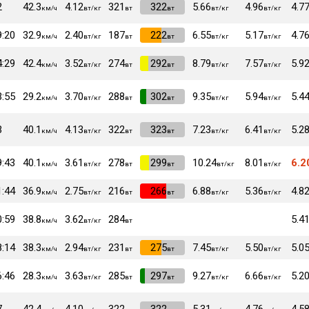
2
42.3
4.12
321
VI
322
5.66
4.96
4.7
км/ч
вт/кг
вт
вт
вт/кг
вт/кг
9:20
32.9
2.40
187
VI
222
6.55
5.17
4.7
км/ч
вт/кг
вт
вт
вт/кг
вт/кг
4:29
42.4
3.52
274
VI
292
8.79
7.57
5.9
км/ч
вт/кг
вт
вт
вт/кг
вт/кг
3:55
29.2
3.70
288
VI
302
9.35
5.94
5.4
км/ч
вт/кг
вт
вт
вт/кг
вт/кг
3
40.1
4.13
322
VI
323
7.23
6.41
5.2
км/ч
вт/кг
вт
вт
вт/кг
вт/кг
9:43
40.1
3.61
278
VI
299
10.24
8.01
6.2
км/ч
вт/кг
вт
вт
вт/кг
вт/кг
1:44
36.9
2.75
216
VI
266
6.88
5.36
4.8
км/ч
вт/кг
вт
вт
вт/кг
вт/кг
0:59
38.8
3.62
284
5.4
км/ч
вт/кг
вт
8:14
38.3
2.94
231
VI
275
7.45
5.50
5.0
км/ч
вт/кг
вт
вт
вт/кг
вт/кг
6:46
28.3
3.63
285
VI
297
9.27
6.66
5.2
км/ч
вт/кг
вт
вт
вт/кг
вт/кг