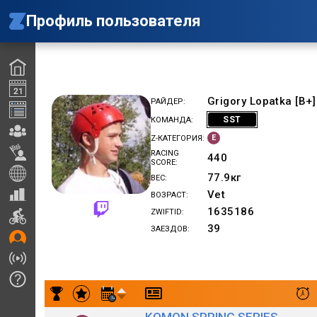
Профиль пользователя
Grigory Lopatka [B+]
РАЙДЕР
SST
КОМАНДА
E
Z-КАТЕГОРИЯ
RACING
440
SCORE
77.9
кг
ВЕС
Vet
ВОЗРАСТ
1635186
ZWIFTID
39
ЗАЕЗДОВ
Результаты заездов Grigory Lopatka [B+] SST