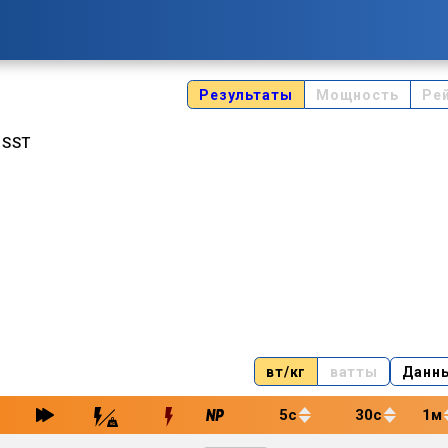
Результаты
Мощность
Ре
 SST
вт/кг
ватты
Данн
5с
30с
1м