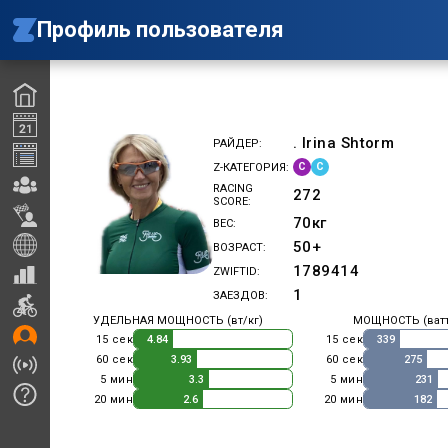
Профиль пользователя
. Irina Shtorm
РАЙДЕР
C
C
Z-КАТЕГОРИЯ
RACING
272
SCORE
70
кг
ВЕС
50+
ВОЗРАСТ
1789414
ZWIFTID
1
ЗАЕЗДОВ
УДЕЛЬНАЯ МОЩНОСТЬ (вт/кг)
МОЩНОСТЬ (ват
15 сек
15 сек
4.84
339
60 сек
60 сек
3.93
275
5 мин
5 мин
3.3
231
20 мин
20 мин
2.6
182