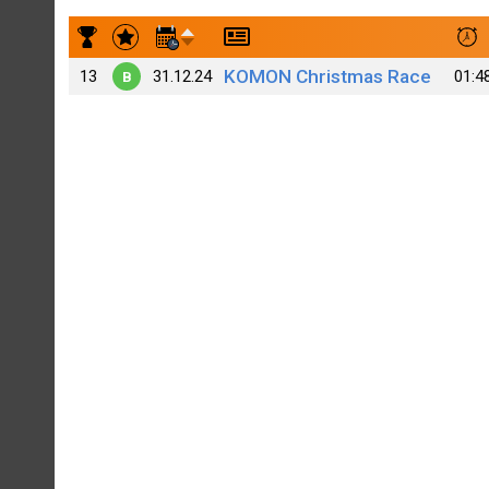
Результаты заездов . Irina Shtorm
KOMON Christmas Race
13
31.12.24
01:4
B