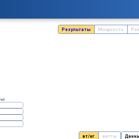
Результаты
Мощность
Ре
ты)
вт/кг
ватты
Данн