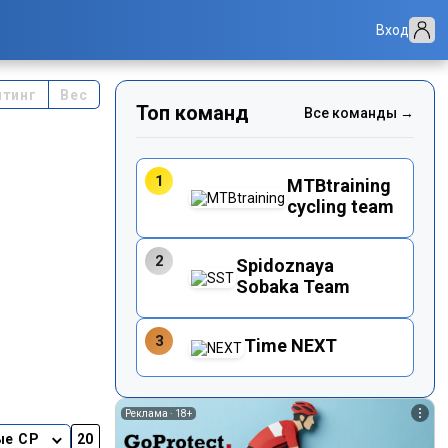
Вход
йтинг
Вес
Топ команд
Все команды →
1
MTBtraining
cycling team
2
Spidoznaya
Sobaka Team
3
Time NEXT
Реклама ·
18+
ые CP