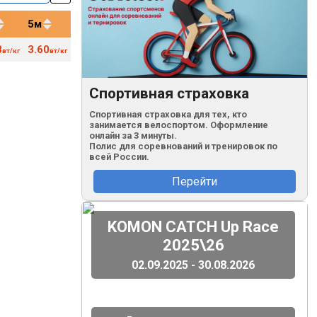
5м
12м
20м
40м
8
3.60
3.43
3.27
3.06
60
вт/кг
вт/кг
вт/кг
вт/кг
вт/кг
кг
Спортивная страховка
Спортивная страховка для тех, кто
занимается велоспортом. Оформление
онлайн за 3 минуты.
Полис для соревнований и тренировок по
всей России.
Перейти
(
)
KOMON CATCH Up Race
2025\26
02.09.2025 - 30.08.2026