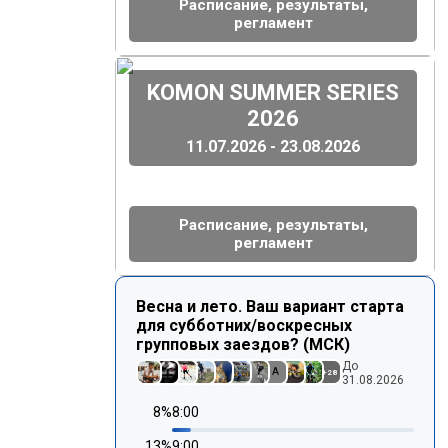
Расписание, результаты,
регламент
(
)
KOMON SUMMER SERIES
2026
11.07.2026 - 23.08.2026
Расписание, результаты,
регламент
Весна и лето. Ваш вариант старта
для субботних/воскресных
групповых заездов? (МСК)
До
A
+
28
31.08.2026
8
%
8:00
13
%
9:00