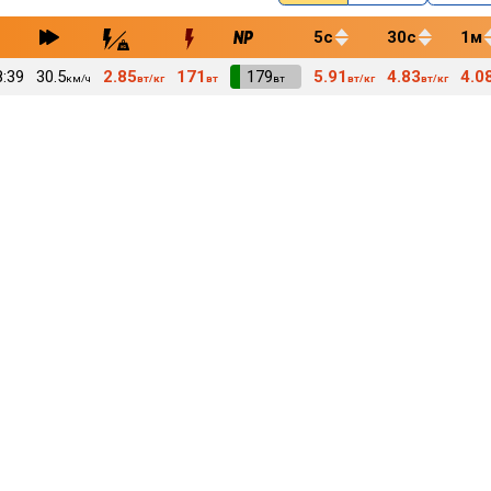
5с
30с
1м
8:39
30.5
2.85
171
VI
179
5.91
4.83
4.0
км/ч
вт/кг
вт
вт
вт/кг
вт/кг