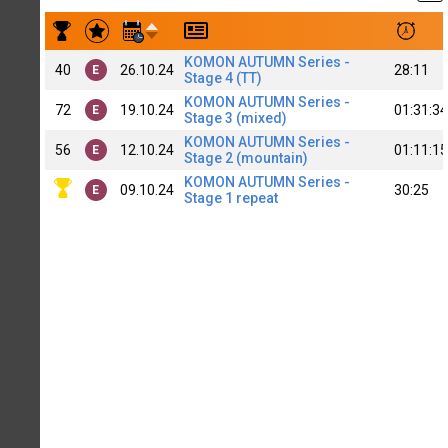
Результаты заездов Marat Khis
KOMON AUTUMN Series -
40
26.10.24
28:11
E
Stage 4 (TT)
KOMON AUTUMN Series -
72
19.10.24
01:31:34
E
Stage 3 (mixed)
KOMON AUTUMN Series -
56
12.10.24
01:11:15
E
Stage 2 (mountain)
KOMON AUTUMN Series -
09.10.24
30:25
E
Stage 1 repeat