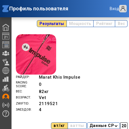
Профиль пользователя
Вход
Результаты
Мощность
Рейтинг
Вес
Marat Khis Impulse
РАЙДЕР
RACING
0
SCORE
82
кг
ВЕС
Vet
ВОЗРАСТ
2119521
ZWIFTID
4
ЗАЕЗДОВ
вт/кг
ватты
Данные CP