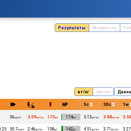
Результаты
Мощность
Ре
вт/кг
ватты
Данн
5с
30с
1м
1
36
3.09
173
VI
174
5.13
3.88
3.5
км/ч
вт/кг
вт
вт
вт/кг
вт/кг
0:25
30.7
2.46
138
VI
142
4.51
3.71
3.27
км/ч
вт/кг
вт
вт
вт/кг
вт/кг