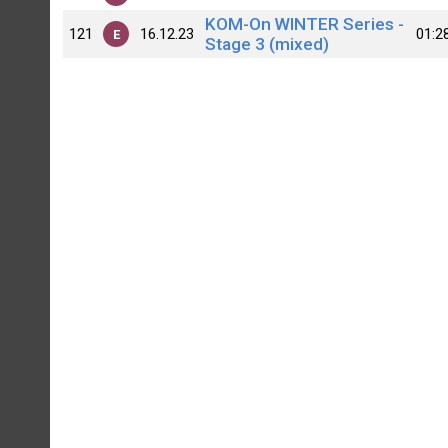
KOM-On WINTER Series -
121
16.12.23
01:2
E
Stage 3 (mixed)