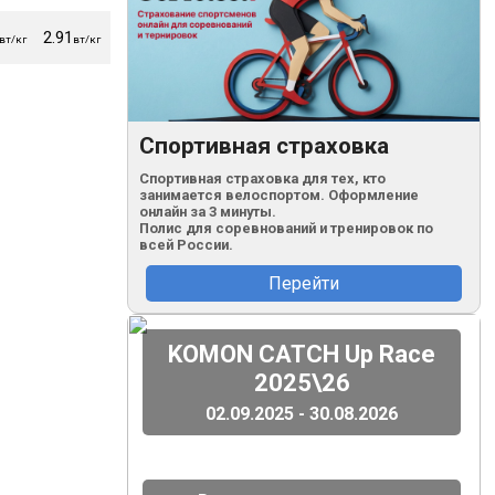
2.91
2.77
2.77
2.71
160
56
вт/кг
вт/кг
вт/кг
вт/кг
вт/кг
уд/м
кг
Спортивная страховка
Спортивная страховка для тех, кто
занимается велоспортом. Оформление
онлайн за 3 минуты.
Полис для соревнований и тренировок по
всей России.
Перейти
(
)
KOMON CATCH Up Race
2025\26
02.09.2025 - 30.08.2026