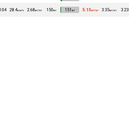
8:04
28.4
2.68
150
VI
151
5.15
3.35
3.23
км/ч
вт/кг
вт
вт
вт/кг
вт/кг