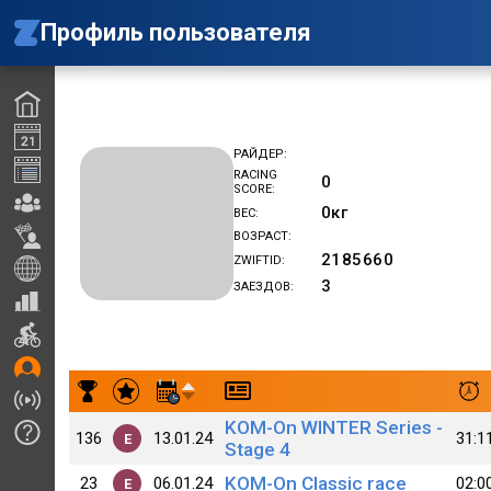
Профиль пользователя
РАЙДЕР
RACING
0
SCORE
0
кг
ВЕС
ВОЗРАСТ
2185660
ZWIFTID
3
ЗАЕЗДОВ
Результаты заездов Anfisa V
KOM-On WINTER Series -
136
13.01.24
31:1
E
Stage 4
KOM-On Classic race
23
06.01.24
02:0
E