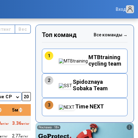
Вход
йтинг
Вес
Топ команд
Все команды →
1
MTBtraining
cycling team
2
Spidoznaya
Sobaka Team
ые CP
3
Time NEXT
5м
12м
20м
40м
8
3.36
3.23
3.17
164
56
вт/кг
вт/кг
вт/кг
вт/кг
уд/м
кг
Реклама ·
18+
2.77
2.66
2.65
2.57
160
56
вт/кг
вт/кг
вт/кг
вт/кг
вт/кг
уд/м
кг