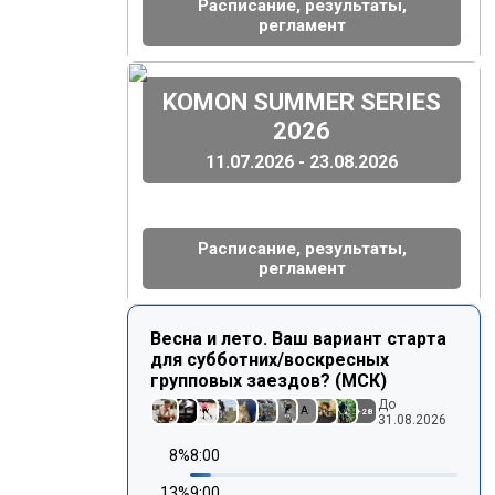
Расписание, результаты,
регламент
(
)
KOMON SUMMER SERIES
2026
11.07.2026 - 23.08.2026
Расписание, результаты,
регламент
Весна и лето. Ваш вариант старта
для субботних/воскресных
групповых заездов? (МСК)
До
A
+
28
31.08.2026
8
%
8:00
13
%
9:00