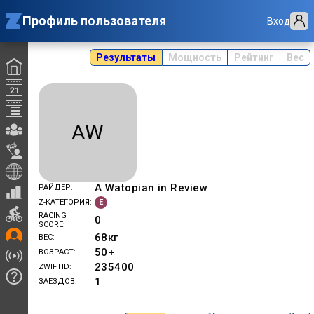
Профиль пользователя
Вход
Результаты
Мощность
Рейтинг
Вес
AW
A Watopian in Review
РАЙДЕР
E
Z-КАТЕГОРИЯ
RACING
0
SCORE
68
кг
ВЕС
50+
ВОЗРАСТ
235400
ZWIFTID
1
ЗАЕЗДОВ