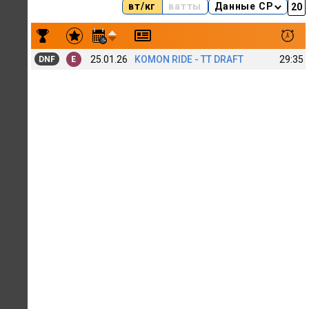
вт/кг
ватты
Данные CP
Результаты заездов A Watopian in Review
25.01.26
KOMON RIDE - TT DRAFT
29:35
DNF
E