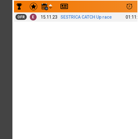
Результаты заездов Pavel Glushkov[C]
15.11.23
SESTRICA CATCH Up race
01:11:
OFR
E