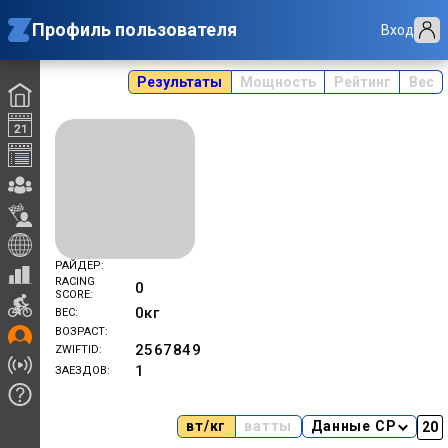
Профиль пользователя
Вход
Результаты
Мощность
Рейтинг
Вес
РАЙДЕР
RACING
0
SCORE
0
кг
ВЕС
ВОЗРАСТ
2567849
ZWIFTID
1
ЗАЕЗДОВ
вт/кг
ватты
Данные CP