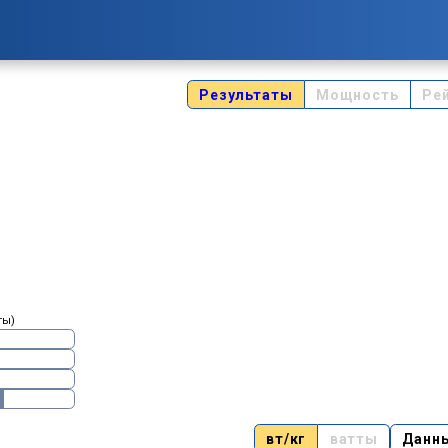
Результаты
Мощность
Ре
ты)
вт/кг
ватты
Данн