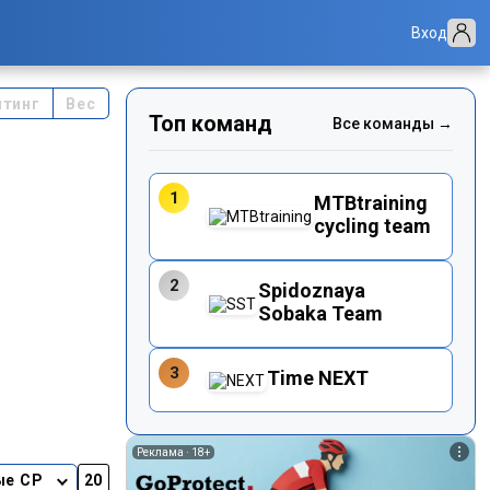
Вход
йтинг
Вес
Топ команд
Все команды →
1
MTBtraining
cycling team
2
Spidoznaya
Sobaka Team
3
Time NEXT
Реклама ·
18+
ые CP