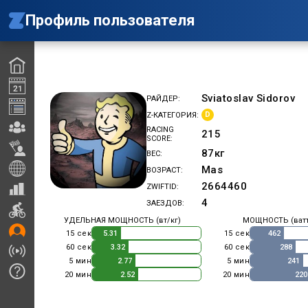
Профиль пользователя
Sviatoslav Sidorov
РАЙДЕР
D
Z-КАТЕГОРИЯ
RACING
215
SCORE
87
кг
ВЕС
Mas
ВОЗРАСТ
2664460
ZWIFTID
4
ЗАЕЗДОВ
УДЕЛЬНАЯ МОЩНОСТЬ (вт/кг)
МОЩНОСТЬ (ват
15 сек
15 сек
5.31
462
60 сек
60 сек
3.32
288
5 мин
5 мин
2.77
241
20 мин
20 мин
2.52
220