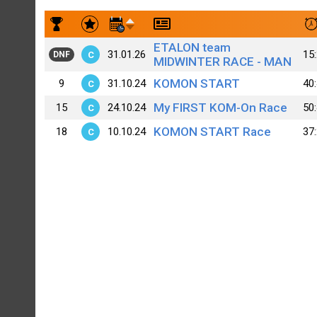
Результаты заездов Sviatoslav Sidorov
ETALON team
31.01.26
15
C
DNF
MIDWINTER RACE - MAN
KOMON START
9
31.10.24
40
C
My FIRST KOM-On Race
15
24.10.24
50
C
KOMON START Race
18
10.10.24
37
C