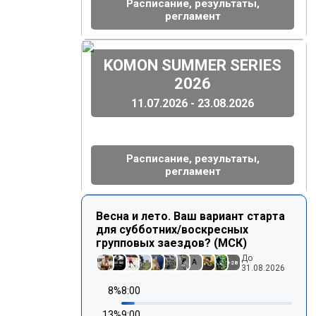
Расписание, результаты,
регламент
(
)
KOMON SUMMER SERIES
2026
11.07.2026 - 23.08.2026
Расписание, результаты,
регламент
Весна и лето. Ваш вариант старта
для субботних/воскресных
групповых заездов? (МСК)
До
A
+
28
31.08.2026
8
%
8:00
13
%
9:00