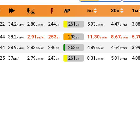
5с
30с
1м
:22
34.2
2.80
244
VI
261
5.93
4.47
3.8
км/ч
вт/кг
вт
вт
вт/кг
вт/кг
:44
38.2
2.91
253
VI
293
11.30
8.67
5.7
км/ч
вт/кг
вт
вт
вт/кг
вт/кг
:44
38.9
2.83
246
VI
253
4.89
4.64
3.9
км/ч
вт/кг
вт
вт
вт/кг
вт/кг
:25
37
2.79
243
VI
261
8.31
5.81
4.8
км/ч
вт/кг
вт
вт
вт/кг
вт/кг