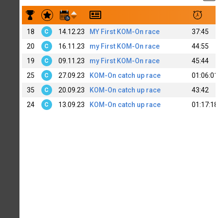
Результаты заездов Nikolay Semochkin[.]
18
14.12.23
MY First KOM-On race
37:45
C
20
16.11.23
my First KOM-On race
44:55
C
19
09.11.23
my First KOM-On race
45:44
C
25
27.09.23
KOM-On catch up race
01:06:01
C
35
20.09.23
KOM-On catch up race
43:42
C
24
13.09.23
KOM-On catch up race
01:17:18
C