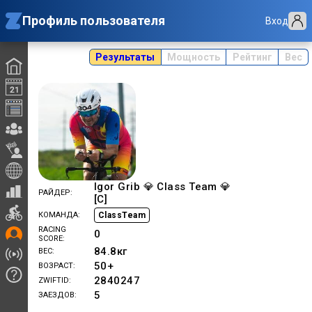
Профиль пользователя
Вход
Результаты
Мощность
Рейтинг
Вес
Igor Grib 💎 Class Team 💎
РАЙДЕР
[C]
ClassTeam
КОМАНДА
RACING
0
SCORE
84.8
кг
ВЕС
50+
ВОЗРАСТ
2840247
ZWIFTID
5
ЗАЕЗДОВ