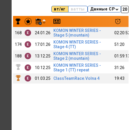
вт/кг
ватты
Данные CP
Результаты заездов Igor Grib 💎 Class Team 💎 [C]
KOMON WINTER SERIES -
168
24.01.26
02:20:52
E
Stage 5 (mountain)
KOMON WINTER SERIES -
174
17.01.26
51:20
E
Stage 4 (TT)
KOMON WINTER SERIES -
188
13.12.25
01:59:13
E
Stage 2 (mountain)
KOMON WINTER SERIES -
10.12.25
31:26
E
Stage 1 (TT) repeat
01.03.25
ClassTeamRace.Volna 4
19:43
E