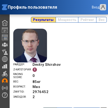
Профиль пользователя
Вход
Результаты
Мощность
Рейтинг
Вес
Dmitry Shirshov
РАЙДЕР
E
Z-КАТЕГОРИЯ
RACING
0
SCORE
85
кг
ВЕС
Mas
ВОЗРАСТ
2976452
ZWIFTID
2
ЗАЕЗДОВ