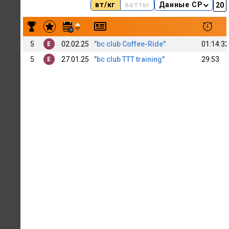
вт/кг
ватты
Данные CP
Результаты заездов Dmitry Shirshov
5
02.02.25
"bc club Coffee-Ride"
01:14:32
E
5
27.01.25
"bc club TTT training"
29:53
E