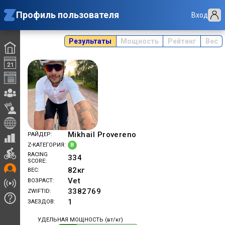
Профиль пользователя
Вход
Результаты
Мощность
Рейтинг
Вес
Mikhail Provereno
РАЙДЕР
B
Z-КАТЕГОРИЯ
RACING
334
SCORE
82
кг
ВЕС
Vet
ВОЗРАСТ
3382769
ZWIFTID
1
ЗАЕЗДОВ
УДЕЛЬНАЯ МОЩНОСТЬ (вт/кг)