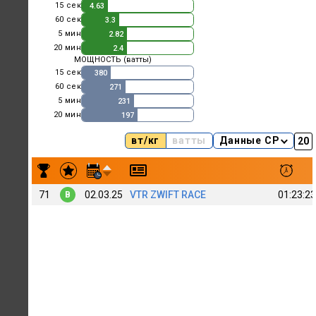
15 сек
4.63
60 сек
3.3
5 мин
2.82
20 мин
2.4
МОЩНОСТЬ (ватты)
15 сек
380
60 сек
271
5 мин
231
20 мин
197
вт/кг
ватты
Данные CP
Результаты заездов M Poverennyy 247
71
02.03.25
VTR ZWIFT RACE
01:23:23
B