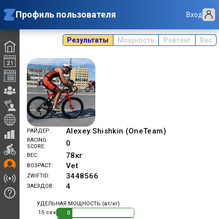
Профиль пользователя
Вход
Результаты
Мощность
Рейтинг
Вес
Alexey Shishkin (OneTeam)
РАЙДЕР
RACING
0
SCORE
78
кг
ВЕС
Vet
ВОЗРАСТ
3448566
ZWIFTID
4
ЗАЕЗДОВ
УДЕЛЬНАЯ МОЩНОСТЬ (вт/кг)
15 сек
0