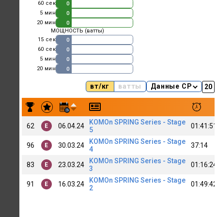
60 сек
0
5 мин
0
20 мин
0
МОЩНОСТЬ (ватты)
15 сек
0
60 сек
0
5 мин
0
20 мин
0
вт/кг
ватты
Данные CP
Результаты заездов Alexey Shishkin (OneTeam)
KOMOn SPRING Series - Stage
62
06.04.24
01:41:51
E
5
KOMOn SPRING Series - Stage
96
30.03.24
37:14
E
4
KOMOn SPRING Series - Stage
83
23.03.24
01:16:24
E
3
KOMOn SPRING Series - Stage
91
16.03.24
01:49:42
E
2