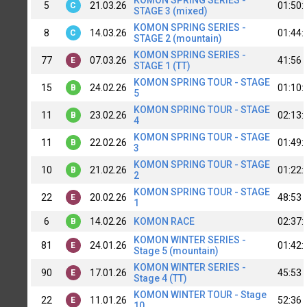
5
21.03.26
01:50:
C
STAGE 3 (mixed)
KOMON SPRING SERIES -
8
14.03.26
01:44:
C
STAGE 2 (mountain)
KOMON SPRING SERIES -
77
07.03.26
41:56
E
STAGE 1 (TT)
KOMON SPRING TOUR - STAGE
15
24.02.26
01:10:
B
5
KOMON SPRING TOUR - STAGE
11
23.02.26
02:13:
B
4
KOMON SPRING TOUR - STAGE
11
22.02.26
01:49:
B
3
KOMON SPRING TOUR - STAGE
10
21.02.26
01:22:
B
2
KOMON SPRING TOUR - STAGE
22
20.02.26
48:53
E
1
6
14.02.26
KOMON RACE
02:37:
B
KOMON WINTER SERIES -
81
24.01.26
01:42:
E
Stage 5 (mountain)
KOMON WINTER SERIES -
90
17.01.26
45:53
E
Stage 4 (TT)
KOMON WINTER TOUR - Stage
22
11.01.26
52:36
E
10