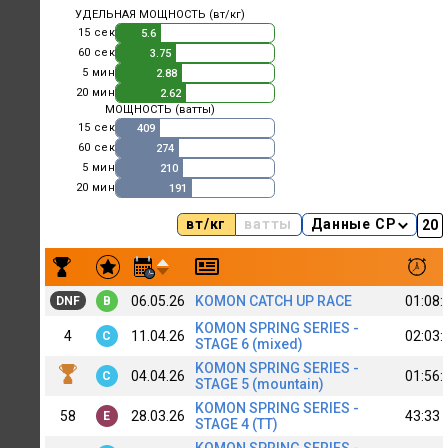
УДЕЛЬНАЯ МОЩНОСТЬ (вт/кг)
15 сек
5.6
60 сек
3.75
5 мин
2.88
20 мин
2.62
МОЩНОСТЬ (ватты)
15 сек
409
60 сек
274
5 мин
210
20 мин
191
вт/кг
ватты
Данные CP
Результаты заездов Sergey Ilyin | top alfa C+
06.05.26
KOMON CATCH UP RACE
01:08:
DNF
B
KOMON SPRING SERIES -
4
11.04.26
02:03:
C
STAGE 6 (mixed)
KOMON SPRING SERIES -
04.04.26
01:56:
C
STAGE 5 (mountain)
KOMON SPRING SERIES -
58
28.03.26
43:33
E
STAGE 4 (TT)
KOMON SPRING SERIES -