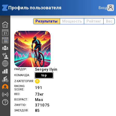
Профиль пользователя
Вход
Результаты
Мощность
Рейтинг
Вес
Sergey Ilyin
РАЙДЕР
top
КОМАНДА
D
Z-КАТЕГОРИЯ
RACING
191
SCORE
73
кг
ВЕС
Mas
ВОЗРАСТ
371075
ZWIFTID
85
ЗАЕЗДОВ