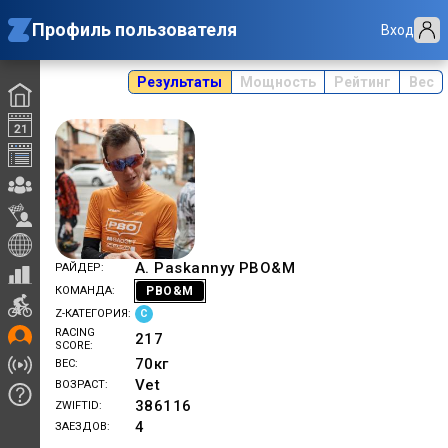
Профиль пользователя
Вход
Результаты
Мощность
Рейтинг
Вес
A. Paskannyy PBO&M
РАЙДЕР
РВО&M
КОМАНДА
C
Z-КАТЕГОРИЯ
RACING
217
SCORE
70
кг
ВЕС
Vet
ВОЗРАСТ
386116
ZWIFTID
4
ЗАЕЗДОВ