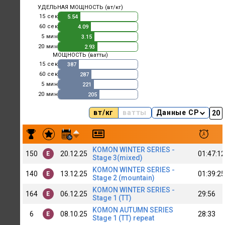
УДЕЛЬНАЯ МОЩНОСТЬ (вт/кг)
15 сек
5.54
60 сек
4.09
5 мин
3.15
20 мин
2.93
МОЩНОСТЬ (ватты)
15 сек
387
60 сек
287
5 мин
221
20 мин
205
вт/кг
ватты
Данные CP
Результаты заездов A. Paskannyy [C+]PBO&M
KOMON WINTER SERIES -
150
20.12.25
01:47:12
E
Stage 3(mixed)
KOMON WINTER SERIES -
140
13.12.25
01:39:25
E
Stage 2 (mountain)
KOMON WINTER SERIES -
164
06.12.25
29:56
E
Stage 1 (TT)
KOMON AUTUMN SERIES
6
08.10.25
28:33
E
Stage 1 (TT) repeat