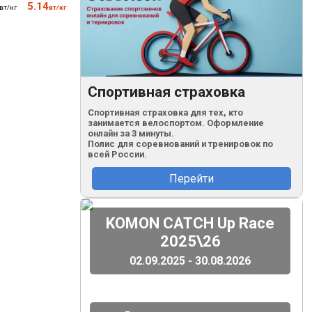
5.14
4.81
4.46
4.13
148
73
вт/кг
вт/кг
вт/кг
вт/кг
вт/кг
уд/м
кг
Спортивная страховка
Спортивная страховка для тех, кто
занимается велоспортом. Оформление
онлайн за 3 минуты.
Полис для соревнований и тренировок по
всей России.
Перейти
(
)
KOMON CATCH Up Race
2025\26
02.09.2025 - 30.08.2026