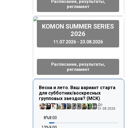
Расписание, результаты,
регламент
(
)
KOMON SUMMER SERIES
2026
11.07.2026 - 23.08.2026
Расписание, результаты,
регламент
Весна и лето. Ваш вариант старта
для субботних/воскресных
групповых заездов? (МСК)
До
A
+
28
31.08.2026
8
%
8:00
13
%
9:00