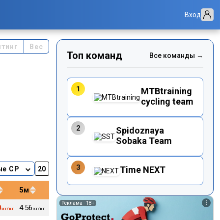
Вход
йтинг
Вес
Топ команд
Все команды →
1
MTBtraining
cycling team
2
Spidoznaya
Sobaka Team
3
Time NEXT
ые CP
5м
12м
20м
40м
Реклама ·
18+
0
4.56
4.41
4.37
4.25
160
73
вт/кг
вт/кг
вт/кг
вт/кг
вт/кг
уд/м
кг