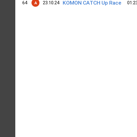
KOMON CATCH Up Race
64
23.10.24
01:2
A