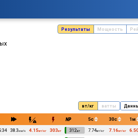
Результаты
Мощность
Ре
blX
вт/кг
ватты
Данн
5с
30с
1м
5:34
38.3
4.15
303
VI
312
7.74
7.16
6.5
км/ч
вт/кг
вт
вт
вт/кг
вт/кг