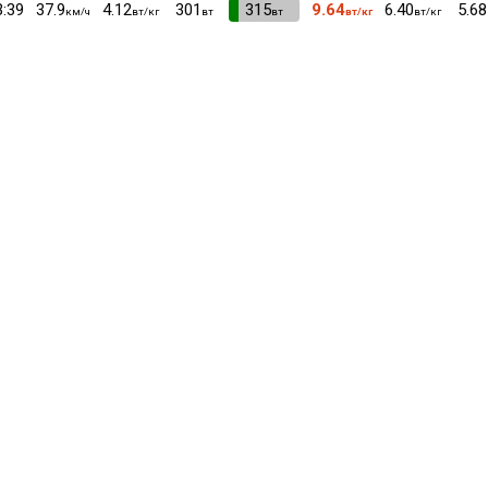
3:39
37.9
4.12
301
VI
315
9.64
6.40
5.68
км/ч
вт/кг
вт
вт
вт/кг
вт/кг