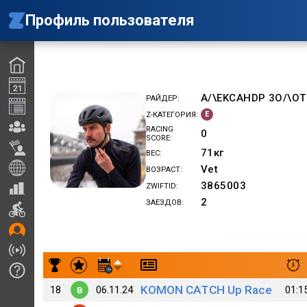
Профиль пользователя
A/\EKCAHDP 3O/\OT
РАЙДЕР
E
Z-КАТЕГОРИЯ
RACING
0
SCORE
71
кг
ВЕС
Vet
ВОЗРАСТ
3865003
ZWIFTID
2
ЗАЕЗДОВ
Результаты заездов A/\EKCAHDP 3O/\OTblX
KOMON CATCH Up Race
18
06.11.24
01:1
B