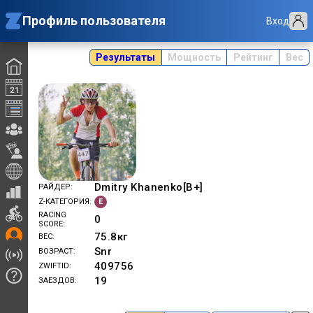
Профиль пользователя
Вход
Результаты
Мощность
Рейтинг
Вес
Dmitry Khanenko[B+]
РАЙДЕР
E
Z-КАТЕГОРИЯ
RACING
0
SCORE
75.8
кг
ВЕС
Snr
ВОЗРАСТ
409756
ZWIFTID
19
ЗАЕЗДОВ