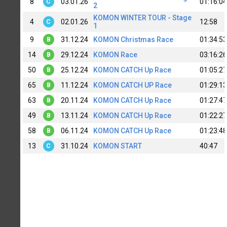
8
03.01.26
01:16:04
C
2
KOMON WINTER TOUR - Stage
4
02.01.26
12:58
C
1
9
31.12.24
KOMON Christmas Race
01:34:53
B
14
29.12.24
KOMON Race
03:16:26
B
50
25.12.24
KOMON CATCH Up Race
01:05:27
B
65
11.12.24
KOMON CATCH UP Race
01:29:13
B
63
20.11.24
KOMON CATCH Up Race
01:27:47
B
49
13.11.24
KOMON CATCH Up Race
01:22:27
B
58
06.11.24
KOMON CATCH Up Race
01:23:48
B
13
31.10.24
KOMON START
40:47
C