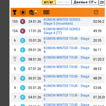
вт/кг
ватты
Данные CP
Результаты заездов Dmitry Khanenko[B+]
KOMON WINTER SERIES -
150
24.01.26
02:06:21
E
Stage 5 (mountain)
KOMON WINTER SERIES -
154
17.01.26
49:39
E
Stage 4 (TT)
KOMON WINTER TOUR - Stage
6
10.01.26
20:35
C
9
KOMON WINTER TOUR - Stage
4
09.01.26
56:11
C
8
KOMON WINTER TOUR - Stage
08.01.26
01:20:27
C
7
KOMON WINTER TOUR - Stage
5
07.01.26
48:53
C
6
KOMON WINTER TOUR - Stage
5
06.01.26
48:39
C
5
KOMON WINTER TOUR - Stage
4
05.01.26
53:06
C
4
KOMON WINTER TOUR - Stage
7
04.01.26
01:26:06
C
3
KOMON WINTER TOUR - Stage