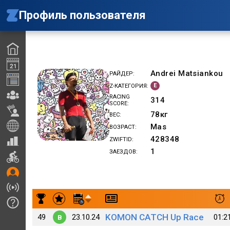
Профиль пользователя
Andrei Matsiankou
РАЙДЕР
E
Z-КАТЕГОРИЯ
RACING
314
SCORE
78
кг
ВЕС
Mas
ВОЗРАСТ
428348
ZWIFTID
1
ЗАЕЗДОВ
Результаты заездов Andrei Matsiankou
KOMON CATCH Up Race
49
23.10.24
01:2
B