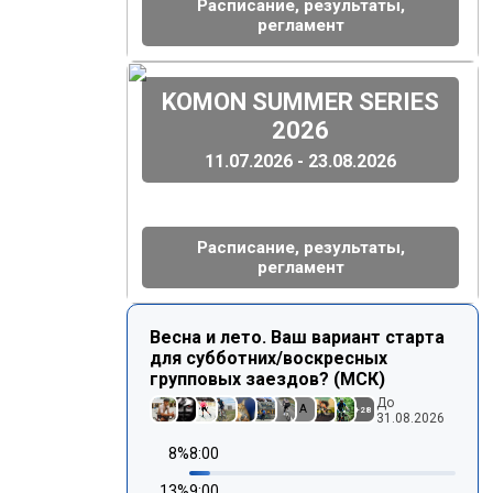
Расписание, результаты,
регламент
(
)
KOMON SUMMER SERIES
2026
11.07.2026 - 23.08.2026
Расписание, результаты,
регламент
Весна и лето. Ваш вариант старта
для субботних/воскресных
групповых заездов? (МСК)
До
A
+
28
31.08.2026
8
%
8:00
13
%
9:00