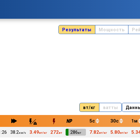
Результаты
Мощность
Ре
вт/кг
ватты
Данн
5с
30с
1м
1:26
38.2
3.49
272
VI
286
7.82
5.80
5.3
км/ч
вт/кг
вт
вт
вт/кг
вт/кг