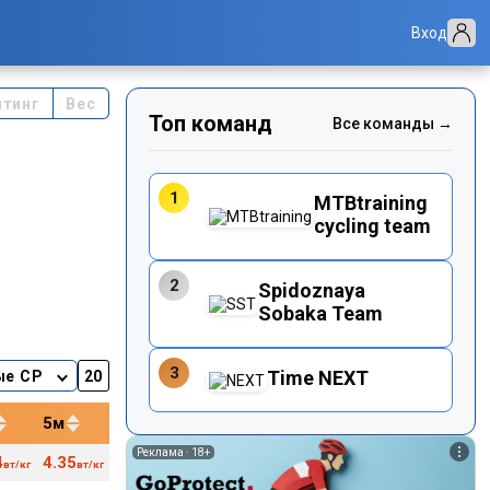
Вход
йтинг
Вес
Топ команд
Все команды →
1
MTBtraining
cycling team
2
Spidoznaya
Sobaka Team
3
Time NEXT
ые CP
5м
12м
20м
40м
Реклама ·
18+
4
4.35
4.02
3.80
3.68
163
78
вт/кг
вт/кг
вт/кг
вт/кг
вт/кг
уд/м
кг