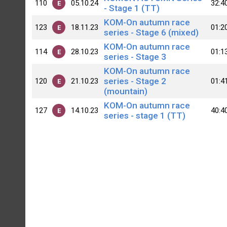
110
05.10.24
32:4
E
- Stage 1 (TT)
KOM-On autumn race
123
18.11.23
01:2
E
series - Stage 6 (mixed)
KOM-On autumn race
114
28.10.23
01:1
E
series - Stage 3
KOM-On autumn race
series - Stage 2
120
21.10.23
01:4
E
(mountain)
KOM-On autumn race
127
14.10.23
40:4
E
series - stage 1 (TT)