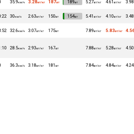
0
35.9
3.28
187
VI
189
5.27
4.61
3.98
км/ч
вт/кг
вт
вт
вт/кг
вт/кг
0:22
30
2.63
150
VI
154
5.41
4.10
3.48
км/ч
вт/кг
вт
вт
вт/кг
вт/кг
3:52
32.6
3.07
175
7.89
5.83
4.5
км/ч
вт/кг
вт
вт/кг
вт/кг
1:10
28.5
2.93
167
7.88
5.28
4.50
км/ч
вт/кг
вт
вт/кг
вт/кг
0
36.3
3.18
181
7.84
4.84
4.24
км/ч
вт/кг
вт
вт/кг
вт/кг