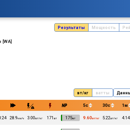
Результаты
Мощность
Ре
p [WA]
вт/кг
ватты
Данн
5с
30с
1м
8:24
28.9
3.00
171
VI
175
9.60
5.22
4.14
км/ч
вт/кг
вт
вт
вт/кг
вт/кг