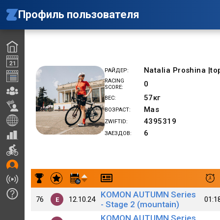
Профиль пользователя
Natalia Proshina |to
РАЙДЕР
RACING
0
SCORE
57
кг
ВЕС
Mas
ВОЗРАСТ
4395319
ZWIFTID
6
ЗАЕЗДОВ
Результаты заездов Natalia Proshina |top [WA]
KOMON AUTUMN Series
76
12.10.24
01:1
E
- Stage 2 (mountain)
KOMON AUTUMN Series