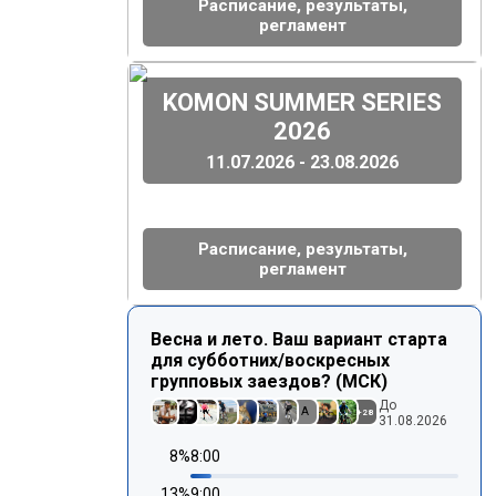
Расписание, результаты,
регламент
(
)
KOMON SUMMER SERIES
2026
11.07.2026 - 23.08.2026
Расписание, результаты,
регламент
Весна и лето. Ваш вариант старта
для субботних/воскресных
групповых заездов? (МСК)
До
A
+
28
31.08.2026
8
%
8:00
13
%
9:00