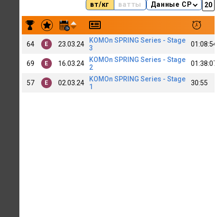
вт/кг
ватты
Данные CP
Результаты заездов Kirill Petrov (C)
KOMOn SPRING Series - Stage
64
23.03.24
01:08:54
E
3
KOMOn SPRING Series - Stage
69
16.03.24
01:38:07
E
2
KOMOn SPRING Series - Stage
57
02.03.24
30:55
E
1