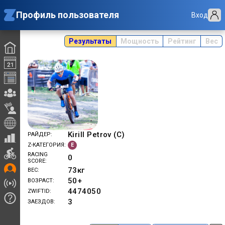
Профиль пользователя
Вход
Результаты
Мощность
Рейтинг
Вес
Kirill Petrov (C)
РАЙДЕР
E
Z-КАТЕГОРИЯ
RACING
0
SCORE
73
кг
ВЕС
50+
ВОЗРАСТ
4474050
ZWIFTID
3
ЗАЕЗДОВ