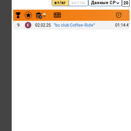
вт/кг
ватты
Данные CP
Результаты заездов Ma rk
9
02.02.25
"bc club Coffee-Ride"
01:14:41
E