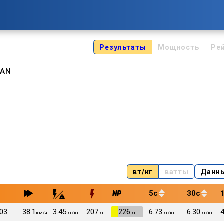
Результаты
Мощность
Ре
LAN
вт/кг
ватты
Данн
5с
30с
:03
38.1
3.45
207
VI
226
6.73
6.30
4
км/ч
вт/кг
вт
вт
вт/кг
вт/кг