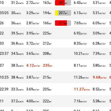
:10
31.2
2.72
163
VI
201
6.43
5.31
4
км/ч
вт/кг
вт
вт
вт/кг
вт/кг
:35:05
30
3.29
194
VI
207
6.13
5.31
4
км/ч
вт/кг
вт
вт
вт/кг
вт/кг
:26
36
2.81
166
VI
215
7.69
6.09
5
км/ч
вт/кг
вт
вт
вт/кг
вт/кг
:22
39.5
3.95
225
6.92
5.09
4
км/ч
вт/кг
вт
вт/кг
вт/кг
:03
36.8
3.72
212
8.33
6.28
5
км/ч
вт/кг
вт
вт/кг
вт/кг
:23:37
34.5
3.65
208
10.21
7.39
5
км/ч
вт/кг
вт
вт/кг
вт/кг
:07
38.3
4.12
235
8.11
5.80
5
км/ч
вт/кг
вт
вт/кг
вт/кг
:10:25
38.4
3.87
215
11.26
9.68
км/ч
вт/кг
вт
вт/кг
вт/кг
:22:39
33.3
3.69
205
11.27
8.52
5
км/ч
вт/кг
вт
вт/кг
вт/кг
:11
37.2
4.00
222
7.16
5.38
5
км/ч
вт/кг
вт
вт/кг
вт/кг