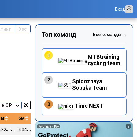
Вход
йтинг
Вес
Топ команд
Все команды →
1
MTBtraining
cycling team
2
Spidoznaya
Sobaka Team
3
Time NEXT
ые CP
1м
5м
12м
20м
40м
Реклама ·
18+
.82
4.04
3.77
3.62
3.42
176
60
вт/кг
вт/кг
вт/кг
вт/кг
вт/кг
уд/м
кг