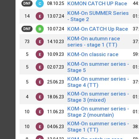
KOMON CATCH UP Race
08.10.25
44
C
DNF
KOM-On SUMMER Series
14
13.07.24
01
E
- Stage 2
KOM-On CATCH Up Race
10.07.24
37
B
DNF
KOM-On autumn race
73
14.10.23
37
E
series - stage 1 (TT)
KOM-On classic race
5
10.09.23
59
E
KOM-On summer series -
5
02.07.23
01
E
Stage 5
KOM-On summer series -
5
25.06.23
37
E
Stage 4 (TT)
KOM-On summer series -
4
18.06.23
01
E
Stage 3 (mixed)
KOM-On summer series -
10
11.06.23
01
E
Stage 2 (mountain)
KOM-On summer series -
10
04.06.23
38
E
Stage 1 (TT)