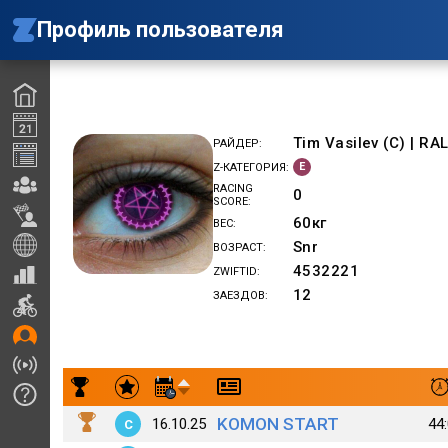
Профиль пользователя
Tim Vasilev (C) | RA
РАЙДЕР
E
Z-КАТЕГОРИЯ
RACING
0
SCORE
60
кг
ВЕС
Snr
ВОЗРАСТ
4532221
ZWIFTID
12
ЗАЕЗДОВ
Результаты заездов Tim Vasilev (C) | RALAN
KOMON START
16.10.25
44
C