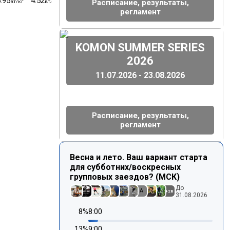
.95
4.52
4.00
3.83
3.73
174
55.5
Расписание, результаты,
вт/кг
вт/кг
вт/кг
вт/кг
вт/кг
уд/м
кг
регламент
(
)
KOMON SUMMER SERIES
2026
11.07.2026 - 23.08.2026
Расписание, результаты,
регламент
Весна и лето. Ваш вариант старта
для субботних/воскресных
групповых заездов? (МСК)
До
A
+
28
31.08.2026
8
%
8:00
13
%
9:00