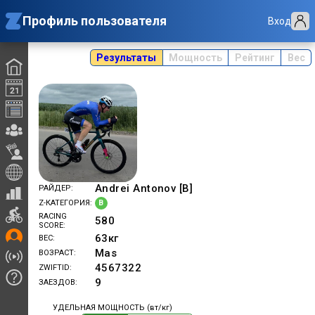
Профиль пользователя
Вход
Результаты
Мощность
Рейтинг
Вес
Andrei Antonov [B]
РАЙДЕР
B
Z-КАТЕГОРИЯ
RACING
580
SCORE
63
кг
ВЕС
Mas
ВОЗРАСТ
4567322
ZWIFTID
9
ЗАЕЗДОВ
УДЕЛЬНАЯ МОЩНОСТЬ (вт/кг)