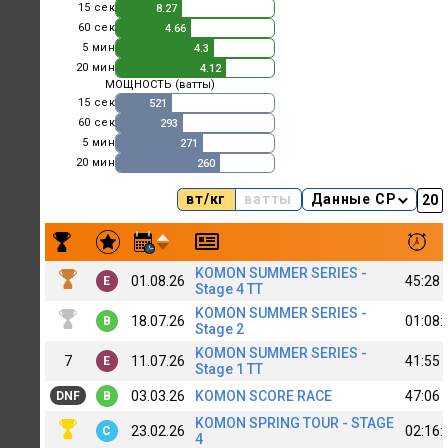
15 сек
8.27
60 сек
4.66
5 мин
4.3
20 мин
4.12
МОЩНОСТЬ (ватты)
15 сек
521
60 сек
293
5 мин
271
20 мин
260
вт/кг
ватты
Данные CP
Результаты заездов Andrei Antonov [B]
KOMON SUMMER SERIES -
01.08.26
45:28
E
Stage 4 TT
KOMON SUMMER SERIES -
18.07.26
01:08:
B
Stage 2
KOMON SUMMER SERIES -
7
11.07.26
41:55
E
Stage 1 TT
03.03.26
KOMON SCORE RACE
47:06
DNF
B
KOMON SPRING TOUR - STAGE
23.02.26
02:16:
C
4