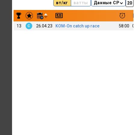
вт/кг
ватты
Данные CP
Результаты заездов Evgenii Smolin [C] TT1D
13
26.04.23
KOM-On catch up race
58:00
0
C