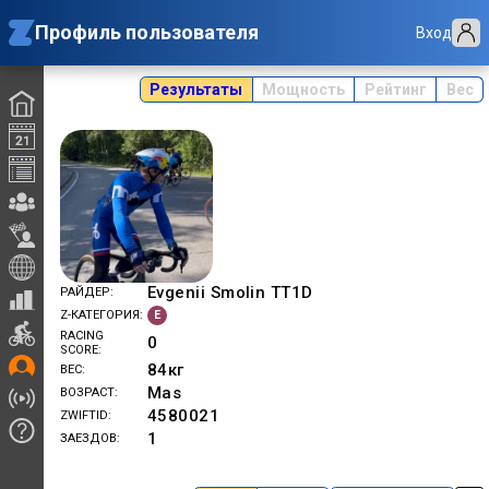
Профиль пользователя
Вход
Результаты
Мощность
Рейтинг
Вес
Evgenii Smolin TT1D
РАЙДЕР
E
Z-КАТЕГОРИЯ
RACING
0
SCORE
84
кг
ВЕС
Mas
ВОЗРАСТ
4580021
ZWIFTID
1
ЗАЕЗДОВ