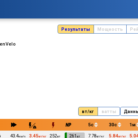
Результаты
Мощность
Ре
enVelo
вт/кг
ватты
Данн
5с
30с
1м
6
43.4
3.45
252
VI
261
7.78
5.84
5.0
км/ч
вт/кг
вт
вт
вт/кг
вт/кг