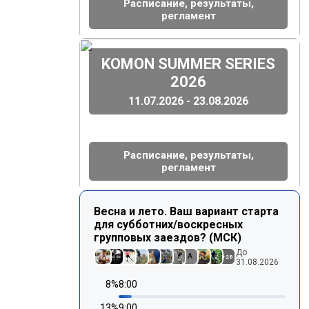
Расписание, результаты,
регламент
(
)
KOMON SUMMER SERIES
2026
11.07.2026 - 23.08.2026
Расписание, результаты,
регламент
Весна и лето. Ваш вариант старта
для субботних/воскресных
групповых заездов? (МСК)
До
A
+
28
31.08.2026
8
%
8:00
13
%
9:00