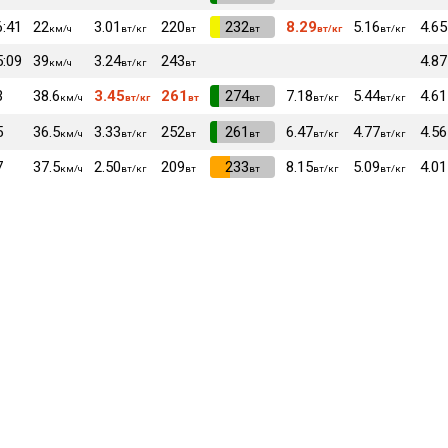
6:41
22
3.01
220
VI
232
8.29
5.16
4.65
км/ч
вт/кг
вт
вт
вт/кг
вт/кг
5:09
39
3.24
243
4.87
км/ч
вт/кг
вт
3
38.6
3.45
261
VI
274
7.18
5.44
4.61
км/ч
вт/кг
вт
вт
вт/кг
вт/кг
5
36.5
3.33
252
VI
261
6.47
4.77
4.56
км/ч
вт/кг
вт
вт
вт/кг
вт/кг
7
37.5
2.50
209
VI
233
8.15
5.09
4.01
км/ч
вт/кг
вт
вт
вт/кг
вт/кг