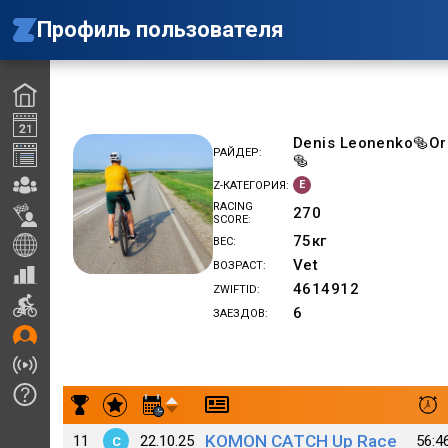
Профиль пользователя
Denis Leonenko🥯Or
РАЙДЕР
🥯
E
Z-КАТЕГОРИЯ
RACING
270
SCORE
75
кг
ВЕС
Vet
ВОЗРАСТ
4614912
ZWIFTID
6
ЗАЕЗДОВ
Результаты заездов Denis Leonenko(OrenVelo)
KOMON CATCH Up Race
11
22.10.25
56:4
C