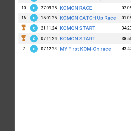
KOMON RACE
10
27.09.25
02:0
C
KOMON CATCH Up Race
16
15.01.25
01:0
C
KOMON START
21.11.24
34:2
C
KOMON START
07.11.24
38:5
C
MY First KOM-On race
7
07.12.23
43:4
C