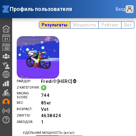
Профиль пользователя
Вход
Результаты
Мощность
Рейтинг
Вес
Fredi🦅[HERC]🦍
РАЙДЕР
B
Z-КАТЕГОРИЯ
RACING
744
SCORE
85
кг
ВЕС
Vet
ВОЗРАСТ
4638424
ZWIFTID
1
ЗАЕЗДОВ
УДЕЛЬНАЯ МОЩНОСТЬ (вт/кг)