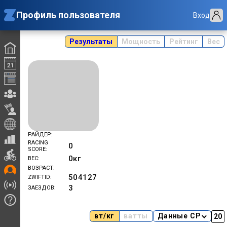
Профиль пользователя
Вход
Результаты
Мощность
Рейтинг
Вес
РАЙДЕР
RACING
0
SCORE
0
кг
ВЕС
ВОЗРАСТ
504127
ZWIFTID
3
ЗАЕЗДОВ
вт/кг
ватты
Данные CP