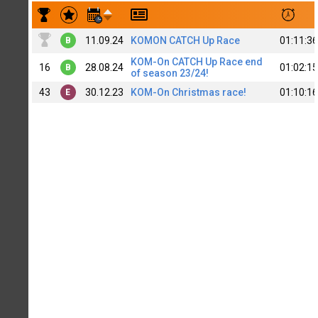
Результаты заездов Vyacheslav Sokolov
11.09.24
KOMON CATCH Up Race
01:11:36
B
KOM-On CATCH Up Race end
16
28.08.24
01:02:15
B
of season 23/24!
43
30.12.23
KOM-On Christmas race!
01:10:16
E