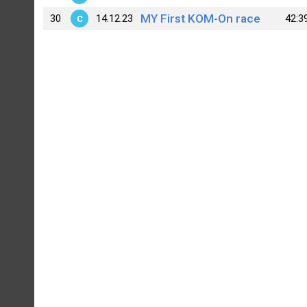
MY First KOM-On race
30
14.12.23
42:3
C