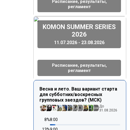
Расписание, результаты,
регламент
(
)
KOMON SUMMER SERIES
2026
11.07.2026 - 23.08.2026
Расписание, результаты,
регламент
Весна и лето. Ваш вариант старта
для субботних/воскресных
групповых заездов? (МСК)
До
A
+
28
31.08.2026
8
%
8:00
13
%
9:00