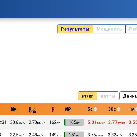
Результаты
Мощность
Ре
вт/кг
ватты
Данн
5с
30с
1м
2:31
30.6
2.70
162
VI
165
5.01
3.77
3.5
км/ч
вт/кг
вт
вт
вт/кг
вт/кг
3
32.5
2.48
149
VI
151
3.75
3.32
3.25
км/ч
вт/кг
вт
вт
вт/кг
вт/кг