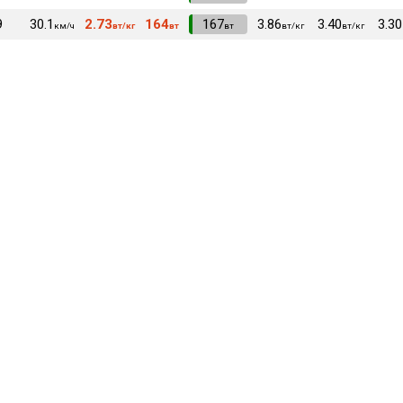
9
30.1
2.73
164
VI
167
3.86
3.40
3.30
км/ч
вт/кг
вт
вт
вт/кг
вт/кг