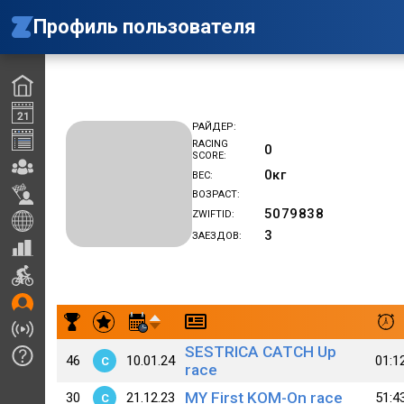
Профиль пользователя
РАЙДЕР
RACING
0
SCORE
0
кг
ВЕС
ВОЗРАСТ
5079838
ZWIFTID
3
ЗАЕЗДОВ
Результаты заездов marina kuprienko
SESTRICA CATCH Up
46
10.01.24
01:1
C
race
MY First KOM-On race
30
21.12.23
51:4
C