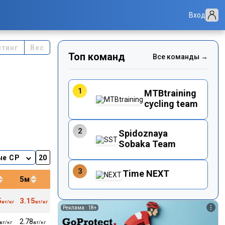
Вход
йтинг
Вес
Топ команд
Все команды →
1
MTBtraining
cycling team
2
Spidoznaya
Sobaka Team
ые CP
3
Time NEXT
5м
12м
20м
40м
5
3.15
2.86
2.78
2.70
60
вт/кг
вт/кг
вт/кг
вт/кг
вт/кг
кг
Реклама ·
18+
2.78
2.65
2.57
2.49
60
вт/кг
вт/кг
вт/кг
вт/кг
вт/кг
кг