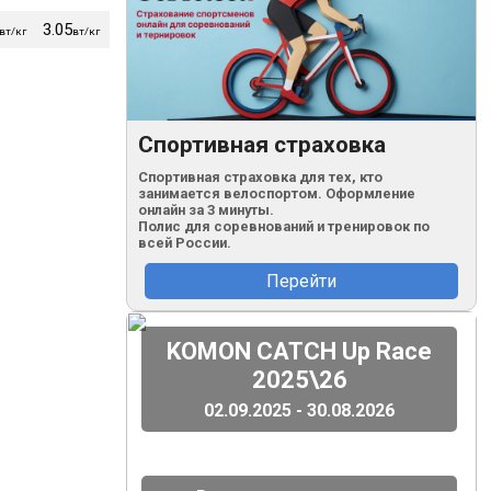
3.05
2.96
2.86
2.76
60
вт/кг
вт/кг
вт/кг
вт/кг
вт/кг
кг
Спортивная страховка
Спортивная страховка для тех, кто
занимается велоспортом. Оформление
онлайн за 3 минуты.
Полис для соревнований и тренировок по
всей России.
Перейти
(
)
KOMON CATCH Up Race
2025\26
02.09.2025 - 30.08.2026