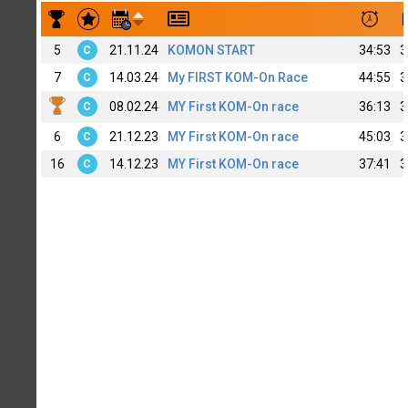
Результаты заездов Igor Aeri
5
21.11.24
KOMON START
34:53
3
C
7
14.03.24
My FIRST KOM-On Race
44:55
3
C
08.02.24
MY First KOM-On race
36:13
3
C
6
21.12.23
MY First KOM-On race
45:03
3
C
16
14.12.23
MY First KOM-On race
37:41
3
C