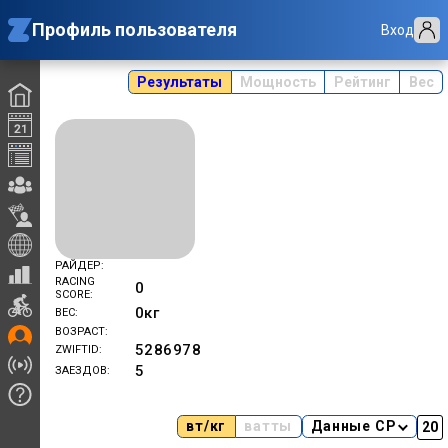
Профиль пользователя
Вход
Результаты
Мощность
Рейтинг
Вес
РАЙДЕР
RACING
0
SCORE
0
кг
ВЕС
ВОЗРАСТ
5286978
ZWIFTID
5
ЗАЕЗДОВ
вт/кг
ватты
Данные CP