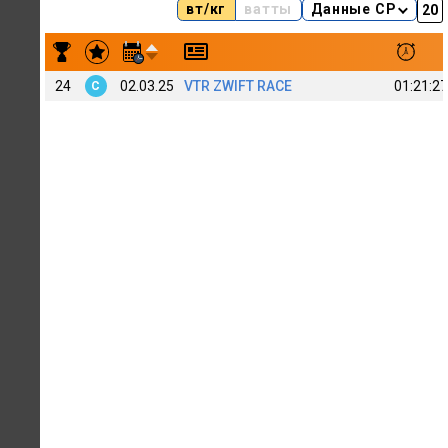
вт/кг
ватты
Данные CP
Результаты заездов A. Cherepanov 161
24
02.03.25
VTR ZWIFT RACE
01:21:27
C