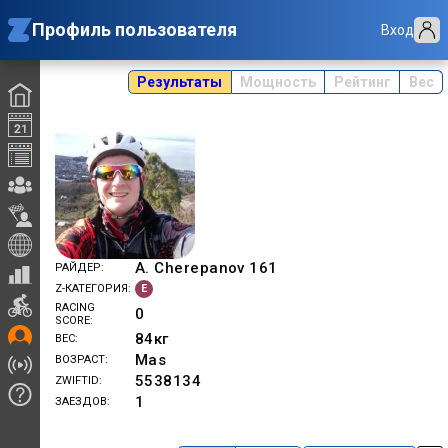
Профиль пользователя
Вход
Результаты
Мощность
Рейтинг
Вес
A. Cherepanov 161
РАЙДЕР
E
Z-КАТЕГОРИЯ
RACING
0
SCORE
84
кг
ВЕС
Mas
ВОЗРАСТ
5538134
ZWIFTID
1
ЗАЕЗДОВ