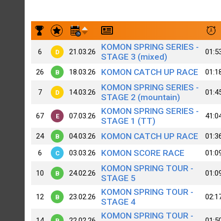
Результаты заездов Irina Grigorieva(WA)|Aspera Racing
KOMON SPRING SERIES -
6
21.03.26
01:5
D
STAGE 3 (mixed)
KOMON CATCH UP RACE
26
18.03.26
01:1
B
KOMON SPRING SERIES -
7
14.03.26
01:4
D
STAGE 2 (mountain)
KOMON SPRING SERIES -
67
07.03.26
41:0
E
STAGE 1 (TT)
KOMON CATCH UP RACE
24
04.03.26
01:3
B
KOMON SCORE RACE
6
03.03.26
01:0
C
KOMON SPRING TOUR -
10
24.02.26
01:0
B
STAGE 5
KOMON SPRING TOUR -
12
23.02.26
02:1
B
STAGE 4
KOMON SPRING TOUR -
14
22.02.26
01:5
B