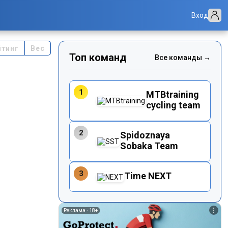
Вход
йтинг
Вес
Топ команд
Все команды →
1
MTBtraining
cycling team
2
Spidoznaya
Sobaka Team
3
Time NEXT
Реклама ·
18+