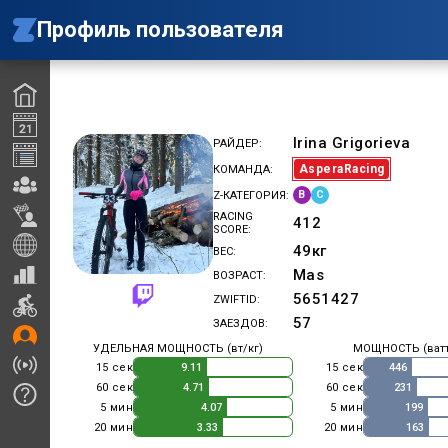
Профиль пользователя
Irina Grigorieva
РАЙДЕР
AsperaRacing
КОМАНДА
B
C
Z-КАТЕГОРИЯ
RACING
412
SCORE
49
кг
ВЕС
Mas
ВОЗРАСТ
5651427
ZWIFTID
57
ЗАЕЗДОВ
УДЕЛЬНАЯ МОЩНОСТЬ (вт/кг)
МОЩНОСТЬ (ват
15 сек
15 сек
9.11
446
60 сек
60 сек
4.71
231
5 мин
5 мин
4.07
199
20 мин
20 мин
3.33
163