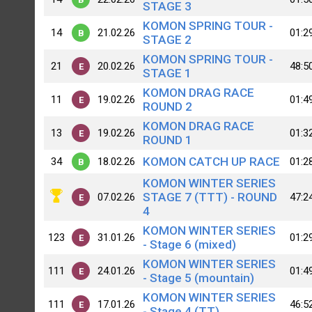
STAGE 3
KOMON SPRING TOUR -
14
21.02.26
01:2
B
STAGE 2
KOMON SPRING TOUR -
21
20.02.26
48:5
E
STAGE 1
KOMON DRAG RACE
11
19.02.26
01:4
E
ROUND 2
KOMON DRAG RACE
13
19.02.26
01:3
E
ROUND 1
KOMON CATCH UP RACE
34
18.02.26
01:2
B
KOMON WINTER SERIES
STAGE 7 (TTT) - ROUND
07.02.26
47:2
E
4
KOMON WINTER SERIES
123
31.01.26
01:2
E
- Stage 6 (mixed)
KOMON WINTER SERIES
111
24.01.26
01:4
E
- Stage 5 (mountain)
KOMON WINTER SERIES
111
17.01.26
46:5
E
- Stage 4 (TT)