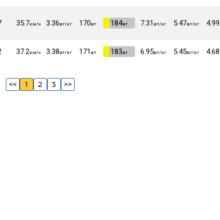
7
35.7
3.36
170
VI
184
7.31
5.47
4.99
км/ч
вт/кг
вт
вт
вт/кг
вт/кг
2
37.2
3.38
171
VI
183
6.95
5.45
4.68
км/ч
вт/кг
вт
вт
вт/кг
вт/кг
<<
1
2
3
>>