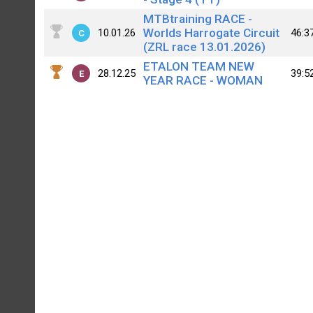
MTBtraining RACE -
Worlds Harrogate Circuit
10.01.26
46:3
C
(ZRL race 13.01.2026)
ETALON TEAM NEW
28.12.25
39:5
E
YEAR RACE - WOMAN