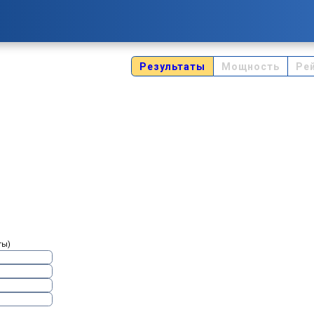
Результаты
Мощность
Ре
ты)