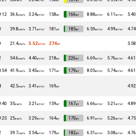
км/ч
вт/кг
вт
вт
вт/кг
вт/кг
9:12
36.6
3.24
158
VI
166
8.88
6.11
5.40
км/ч
вт/кг
вт
вт
вт/кг
вт/кг
0
39.8
3.71
181
VI
185
6.59
4.99
4.74
км/ч
вт/кг
вт
вт
вт/кг
вт/кг
9
21.4
5.52
274
5.58
км/ч
вт/кг
вт
2
54.6
4.40
218
VI
226
6.69
5.76
4.61
км/ч
вт/кг
вт
вт
вт/кг
вт/кг
8:54
41.9
3.45
171
VI
179
8.05
5.74
4.61
км/ч
вт/кг
вт
вт
вт/кг
вт/кг
4
42.5
3.41
169
4.92
км/ч
вт/кг
вт
9:40
35
3.21
159
VI
167
6.66
5.21
4.89
км/ч
вт/кг
вт
вт
вт/кг
вт/кг
9:25
25
3.29
164
VI
170
6.91
5.26
4.75
км/ч
вт/кг
вт
вт
вт/кг
вт/кг
2
39.7
3.54
179
VI
182
6.31
5.08
4.76
км/ч
вт/кг
вт
вт
вт/кг
вт/кг