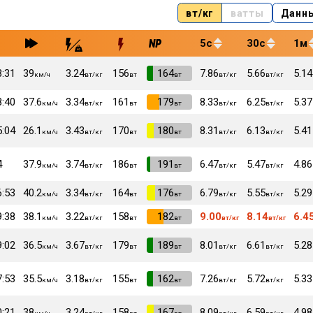
вт/кг
ватты
Данн
5с
30с
1м
3:31
39
3.24
156
VI
164
7.86
5.66
5.14
км/ч
вт/кг
вт
вт
вт/кг
вт/кг
8:40
37.6
3.34
161
VI
179
8.33
6.25
5.37
км/ч
вт/кг
вт
вт
вт/кг
вт/кг
5:04
26.1
3.43
170
VI
180
8.31
6.13
5.41
км/ч
вт/кг
вт
вт
вт/кг
вт/кг
4
37.9
3.74
186
VI
191
6.47
5.47
4.86
км/ч
вт/кг
вт
вт
вт/кг
вт/кг
6:53
40.2
3.34
164
VI
176
6.79
5.55
5.29
км/ч
вт/кг
вт
вт
вт/кг
вт/кг
9:38
38.1
3.22
158
VI
182
9.00
8.14
6.4
км/ч
вт/кг
вт
вт
вт/кг
вт/кг
9:02
36.5
3.67
179
VI
189
8.01
6.61
5.28
км/ч
вт/кг
вт
вт
вт/кг
вт/кг
7:53
35.5
3.18
155
VI
162
7.26
5.72
5.33
км/ч
вт/кг
вт
вт
вт/кг
вт/кг
0:21
38
3.24
158
VI
167
8.09
6.59
4.98