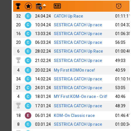
Результаты заездов Aleksandr Abakumov 120
32
24.04.24
CATCH Up Race
01:11:11
C
20
10.04.24
SESTRICA CATCH Up race
01:04:32
C
16
13.03.24
SESTRICA CATCH Up race
01:06:35
C
20
06.03.24
SESTRICA CATCH Up race
56:05
C
6
28.02.24
SESTRICA CATCH Up Race
01:00:48
C
21.02.24
SESTRICA CATCH Up race
49:03
C
4
20.02.24
My First KOMOn race!
40:59
C
34
14.02.24
SESTRICA CATCH Up race
01:10:16
C
21
24.01.24
SESTRICA CATCH Up race
53:05
C
4
18.01.24
MY First KOM-On race - Crit!
40:46
C
17.01.24
SESTRICA CATCH Up race
48:39
C
18
06.01.24
KOM-On Classic race
01:46:41
E
8
03.01.24
SESTRICA CATCH Up race
01:00:34
C