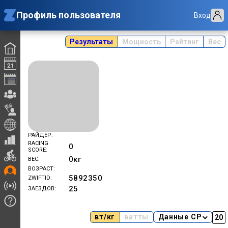
Профиль пользователя
Вход
Результаты
Мощность
Рейтинг
Вес
РАЙДЕР
RACING
0
SCORE
0
кг
ВЕС
ВОЗРАСТ
5892350
ZWIFTID
25
ЗАЕЗДОВ
вт/кг
ватты
Данные CP