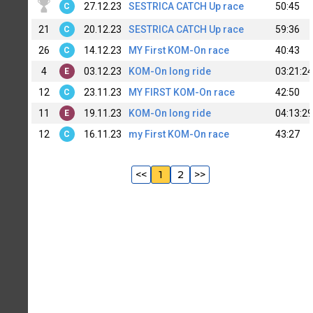
27.12.23
SESTRICA CATCH Up race
50:45
C
21
20.12.23
SESTRICA CATCH Up race
59:36
C
26
14.12.23
MY First KOM-On race
40:43
C
4
03.12.23
KOM-On long ride
03:21:24
E
12
23.11.23
MY FIRST KOM-On race
42:50
C
11
19.11.23
KOM-On long ride
04:13:29
E
12
16.11.23
my First KOM-On race
43:27
C
<<
1
2
>>