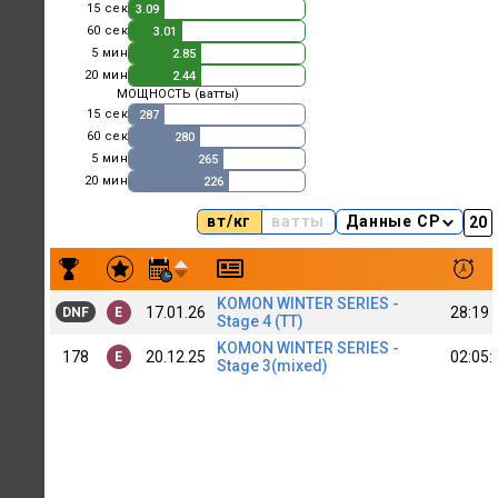
15 сек
3.09
60 сек
3.01
5 мин
2.85
20 мин
2.44
МОЩНОСТЬ (ватты)
15 сек
287
60 сек
280
5 мин
265
20 мин
226
вт/кг
ватты
Данные CP
Результаты заездов Kirill. K.
KOMON WINTER SERIES -
17.01.26
28:19
DNF
E
Stage 4 (TT)
KOMON WINTER SERIES -
178
20.12.25
02:05:
E
Stage 3(mixed)