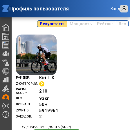
Профиль пользователя
Вход
Результаты
Мощность
Рейтинг
Вес
Kirill. K.
РАЙДЕР
D
Z-КАТЕГОРИЯ
RACING
210
SCORE
93
кг
ВЕС
50+
ВОЗРАСТ
5919961
ZWIFTID
2
ЗАЕЗДОВ
УДЕЛЬНАЯ МОЩНОСТЬ (вт/кг)