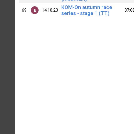
KOM-On autumn race
69
14.10.23
37:0
E
series - stage 1 (TT)