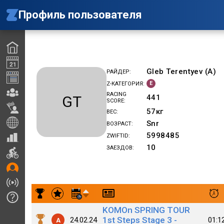
Профиль пользователя
Gleb Terentyev (A)
РАЙДЕР
E
Z-КАТЕГОРИЯ
RACING
GT
441
SCORE
57
кг
ВЕС
Snr
ВОЗРАСТ
5998485
ZWIFTID
10
ЗАЕЗДОВ
Результаты заездов Gleb Terentyev (A)
KOMOn SPRING TOUR
1st Steps Stage 3 -
24.02.24
01:1
A