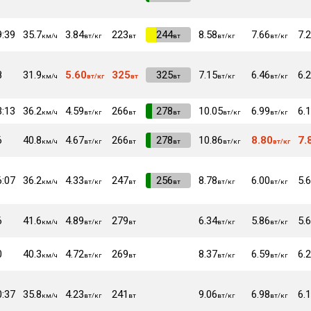
9:39
35.7
3.84
223
VI
244
8.58
7.66
7.
км/ч
вт/кг
вт
вт
вт/кг
вт/кг
8
31.9
5.60
325
VI
325
7.15
6.46
6.
км/ч
вт/кг
вт
вт
вт/кг
вт/кг
3:13
36.2
4.59
266
VI
278
10.05
6.99
6.
км/ч
вт/кг
вт
вт
вт/кг
вт/кг
6
40.8
4.67
266
VI
278
10.86
8.80
7.
км/ч
вт/кг
вт
вт
вт/кг
вт/кг
6:07
36.2
4.33
247
VI
256
8.78
6.00
5.
км/ч
вт/кг
вт
вт
вт/кг
вт/кг
6
41.6
4.89
279
6.34
5.86
5.
км/ч
вт/кг
вт
вт/кг
вт/кг
0
40.3
4.72
269
8.37
6.59
6.
км/ч
вт/кг
вт
вт/кг
вт/кг
0:37
35.8
4.23
241
9.06
6.98
6.
км/ч
вт/кг
вт
вт/кг
вт/кг