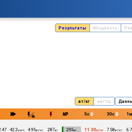
Результаты
Мощность
Ре
вт/кг
ватты
Данн
5с
30с
1
2:47
42.2
4.95
287
VI
295
11.30
7.58
6.
км/ч
вт/кг
вт
вт
вт/кг
вт/кг