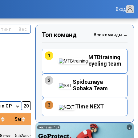
Вход
йтинг
Вес
Топ команд
Все команды →
1
MTBtraining
cycling team
2
Spidoznaya
Sobaka Team
3
Time NEXT
ые CP
м
5м
12м
20м
40м
Реклама ·
18+
78
5.52
5.21
5.11
5.03
168
58
вт/кг
вт/кг
вт/кг
вт/кг
вт/кг
уд/м
кг