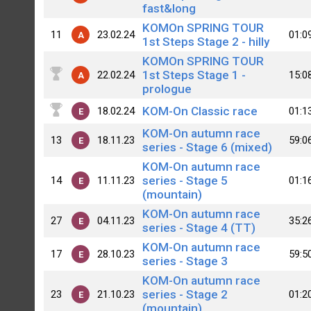
fast&long
KOMOn SPRING TOUR
11
23.02.24
01:0
A
1st Steps Stage 2 - hilly
KOMOn SPRING TOUR
1st Steps Stage 1 -
22.02.24
15:0
A
prologue
KOM-On Classic race
18.02.24
01:1
E
KOM-On autumn race
13
18.11.23
59:0
E
series - Stage 6 (mixed)
KOM-On autumn race
series - Stage 5
14
11.11.23
01:1
E
(mountain)
KOM-On autumn race
27
04.11.23
35:2
E
series - Stage 4 (TT)
KOM-On autumn race
17
28.10.23
59:5
E
series - Stage 3
KOM-On autumn race
series - Stage 2
23
21.10.23
01:2
E
(mountain)