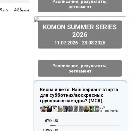
Расписание, результаты,
регламент
99
4.86
4.79
4.68
57
вт/кг
вт/кг
вт/кг
вт/кг
кг
(
)
KOMON SUMMER SERIES
2026
11.07.2026 - 23.08.2026
Расписание, результаты,
регламент
Весна и лето. Ваш вариант старта
для субботних/воскресных
групповых заездов? (МСК)
До
A
+
28
31.08.2026
8
%
8:00
13
%
9:00