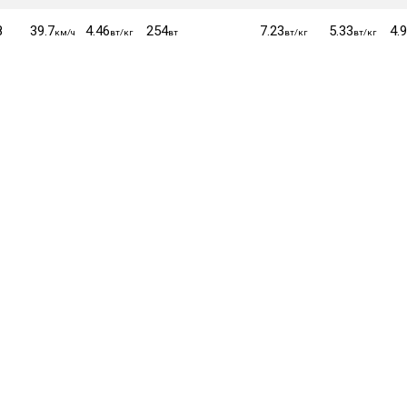
8
39.7
4.46
254
7.23
5.33
4.
км/ч
вт/кг
вт
вт/кг
вт/кг