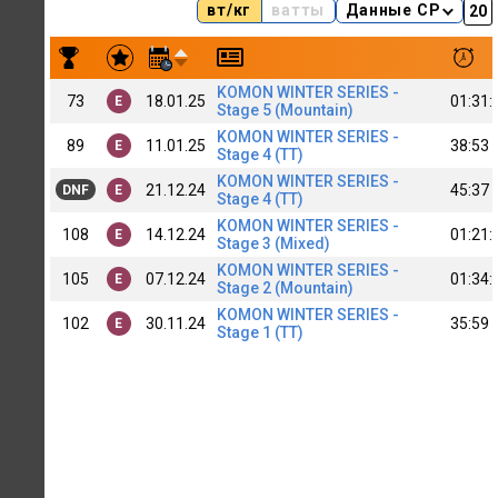
вт/кг
ватты
Данные CP
Результаты заездов Evgeny Malkov[B]
KOMON WINTER SERIES -
73
18.01.25
01:31:
E
Stage 5 (Mountain)
KOMON WINTER SERIES -
89
11.01.25
38:53
E
Stage 4 (TT)
KOMON WINTER SERIES -
21.12.24
45:37
DNF
E
Stage 4 (TT)
KOMON WINTER SERIES -
108
14.12.24
01:21:
E
Stage 3 (Mixed)
KOMON WINTER SERIES -
105
07.12.24
01:34:
E
Stage 2 (Mountain)
KOMON WINTER SERIES -
102
30.11.24
35:59
E
Stage 1 (TT)