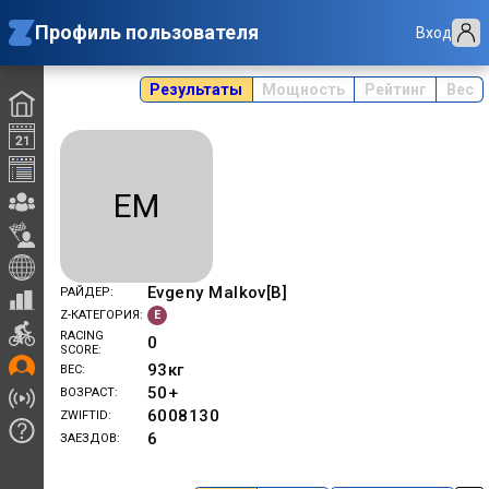
Профиль пользователя
Вход
Результаты
Мощность
Рейтинг
Вес
EM
Evgeny Malkov[B]
РАЙДЕР
E
Z-КАТЕГОРИЯ
RACING
0
SCORE
93
кг
ВЕС
50+
ВОЗРАСТ
6008130
ZWIFTID
6
ЗАЕЗДОВ