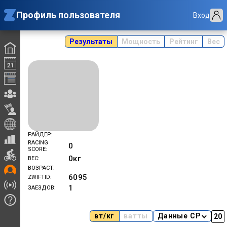
Профиль пользователя
Вход
Результаты
Мощность
Рейтинг
Вес
РАЙДЕР
RACING
0
SCORE
0
кг
ВЕС
ВОЗРАСТ
6095
ZWIFTID
1
ЗАЕЗДОВ
вт/кг
ватты
Данные CP