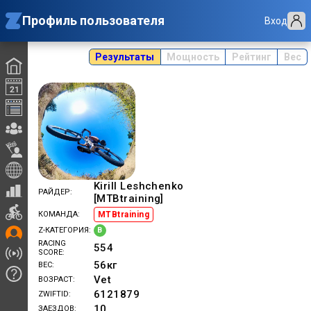
Профиль пользователя
Вход
Результаты
Мощность
Рейтинг
Вес
Kirill Leshchenko
РАЙДЕР
[MTBtraining]
MTBtraining
КОМАНДА
B
Z-КАТЕГОРИЯ
RACING
554
SCORE
56
кг
ВЕС
Vet
ВОЗРАСТ
6121879
ZWIFTID
10
ЗАЕЗДОВ