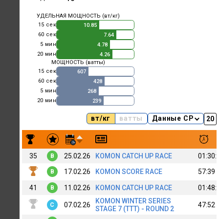
УДЕЛЬНАЯ МОЩНОСТЬ (вт/кг)
15 сек
10.85
60 сек
7.64
5 мин
4.78
20 мин
4.26
МОЩНОСТЬ (ватты)
15 сек
607
60 сек
428
5 мин
268
20 мин
239
вт/кг
ватты
Данные CP
Результаты заездов Kirill Leshchenko [MTBtraining]
35
25.02.26
KOMON CATCH UP RACE
01:30:
B
17.02.26
KOMON SCORE RACE
57:39
B
41
11.02.26
KOMON CATCH UP RACE
01:48:
B
KOMON WINTER SERIES
07.02.26
47:52
C
STAGE 7 (TTT) - ROUND 2