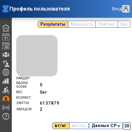
Профиль пользователя
Вход
Результаты
Мощность
Рейтинг
Вес
РАЙДЕР
RACING
0
SCORE
0
кг
ВЕС
ВОЗРАСТ
6137879
ZWIFTID
2
ЗАЕЗДОВ
вт/кг
ватты
Данные CP