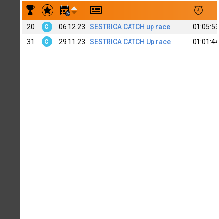
Результаты заездов Anton Barsukov
20
06.12.23
SESTRICA CATCH up race
01:05:53
C
31
29.11.23
SESTRICA CATCH Up race
01:01:44
C