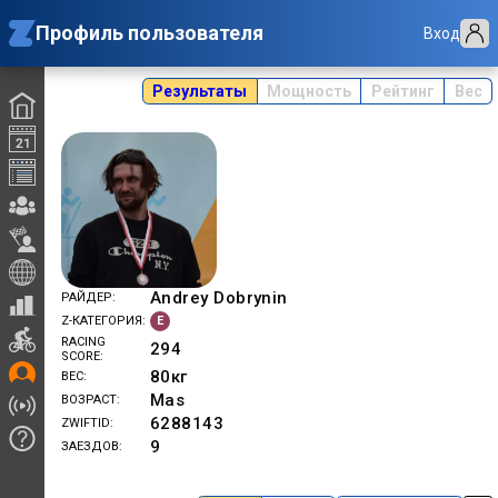
Профиль пользователя
Вход
Результаты
Мощность
Рейтинг
Вес
Andrey Dobrynin
РАЙДЕР
E
Z-КАТЕГОРИЯ
RACING
294
SCORE
80
кг
ВЕС
Mas
ВОЗРАСТ
6288143
ZWIFTID
9
ЗАЕЗДОВ