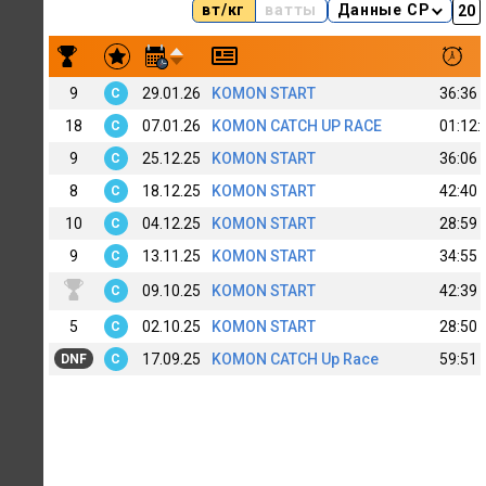
вт/кг
ватты
Данные CP
Результаты заездов Andrey Dobrynin
9
29.01.26
KOMON START
36:36
C
18
07.01.26
KOMON CATCH UP RACE
01:12:
C
9
25.12.25
KOMON START
36:06
C
8
18.12.25
KOMON START
42:40
C
10
04.12.25
KOMON START
28:59
C
9
13.11.25
KOMON START
34:55
C
09.10.25
KOMON START
42:39
C
5
02.10.25
KOMON START
28:50
C
17.09.25
KOMON CATCH Up Race
59:51
DNF
C