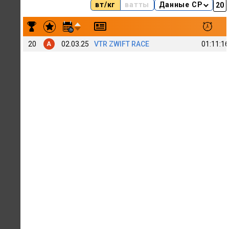
вт/кг
ватты
Данные CP
Результаты заездов Oleg Zeleniy 15
20
02.03.25
VTR ZWIFT RACE
01:11:16
A