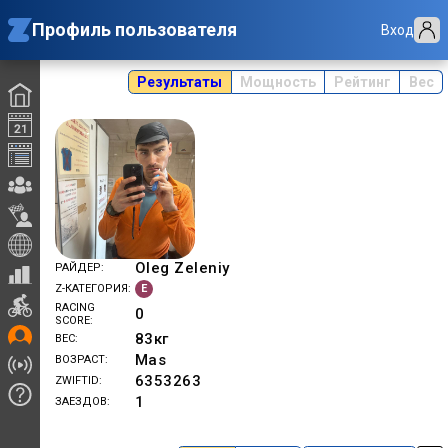
Профиль пользователя
Вход
Результаты
Мощность
Рейтинг
Вес
Oleg Zeleniy
РАЙДЕР
E
Z-КАТЕГОРИЯ
RACING
0
SCORE
83
кг
ВЕС
Mas
ВОЗРАСТ
6353263
ZWIFTID
1
ЗАЕЗДОВ