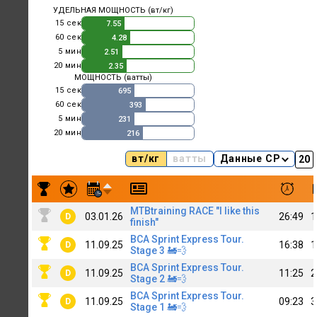
УДЕЛЬНАЯ МОЩНОСТЬ (вт/кг)
15 сек
7.55
60 сек
4.28
5 мин
2.51
20 мин
2.35
МОЩНОСТЬ (ватты)
15 сек
695
60 сек
393
5 мин
231
20 мин
216
вт/кг
ватты
Данные CP
Результаты заездов Dmitrii Stanioglov [D] [MTB]
MTBtraining RACE "I like this
03.01.26
26:49
1
D
finish"
BCA Sprint Express Tour.
11.09.25
16:38
1
D
Stage 3 🚂💨
BCA Sprint Express Tour.
11.09.25
11:25
2
D
Stage 2 🚂💨
BCA Sprint Express Tour.
11.09.25
09:23
3
D
Stage 1 🚂💨