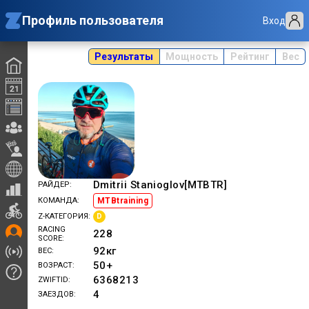
Профиль пользователя
Вход
Результаты
Мощность
Рейтинг
Вес
Dmitrii Stanioglov[MTBTR]
РАЙДЕР
MTBtraining
КОМАНДА
D
Z-КАТЕГОРИЯ
RACING
228
SCORE
92
кг
ВЕС
50+
ВОЗРАСТ
6368213
ZWIFTID
4
ЗАЕЗДОВ