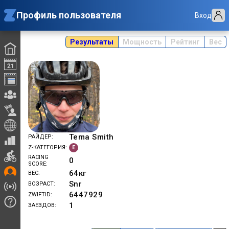
Профиль пользователя
Вход
Результаты
Мощность
Рейтинг
Вес
Tema Smith
РАЙДЕР
E
Z-КАТЕГОРИЯ
RACING
0
SCORE
64
кг
ВЕС
Snr
ВОЗРАСТ
6447929
ZWIFTID
1
ЗАЕЗДОВ