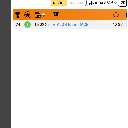
вт/кг
ватты
Данные CP
Результаты заездов Tema Smith
24
16.02.25
ETALON team RACE
42:37
2
B