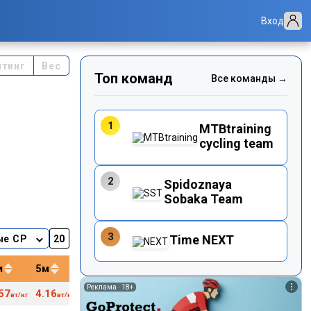
Вход
йтинг
Вес
Топ команд
Все команды →
1
MTBtraining
cycling team
2
Spidoznaya
Sobaka Team
3
Time NEXT
ые CP
м
5м
12м
20м
40м
Реклама ·
18+
57
4.16
3.98
3.88
3.73
170
74
вт/кг
вт/кг
вт/кг
вт/кг
вт/кг
уд/м
кг