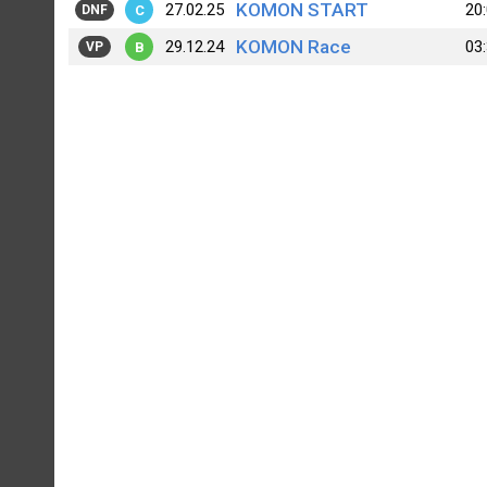
KOMON START
27.02.25
20
C
DNF
KOMON Race
29.12.24
03
B
VP