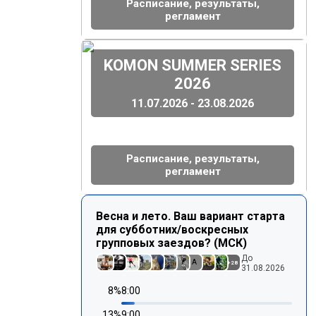
Расписание, результаты,
регламент
(
)
KOMON SUMMER SERIES
2026
11.07.2026 - 23.08.2026
Расписание, результаты,
регламент
Весна и лето. Ваш вариант старта
для субботних/воскресных
групповых заездов? (МСК)
До
A
+
28
31.08.2026
8
%
8:00
13
%
9:00