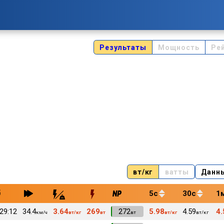
Результаты
Мощность
Ре
вт/кг
ватты
Данн
5с
30с
1
:29:12
34.4
3.64
269
VI
272
5.98
4.59
4.
км/ч
вт/кг
вт
вт
вт/кг
вт/кг