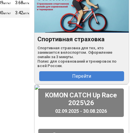
39
3.68
3.57
3.52
74
вт/кг
вт/кг
вт/кг
вт/кг
кг
00
3.42
3.30
3.20
3.11
75
вт/кг
вт/кг
вт/кг
вт/кг
вт/кг
кг
Спортивная страховка
Спортивная страховка для тех, кто
занимается велоспортом. Оформление
онлайн за 3 минуты.
Полис для соревнований и тренировок по
всей России.
Перейти
(
)
KOMON CATCH Up Race
2025\26
02.09.2025 - 30.08.2026