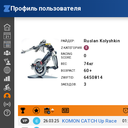
Профиль пользователя
Ruslan Kolyshkin
РАЙДЕР
E
Z-КАТЕГОРИЯ
RACING
0
SCORE
74
кг
ВЕС
60+
ВОЗРАСТ
6450814
ZWIFTID
3
ЗАЕЗДОВ
Результаты заездов Ruslan Kolyshkin
KOMON CATCH Up Race
26.03.25
01
C
VP