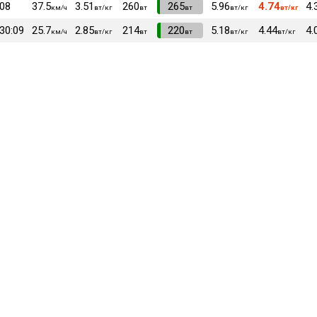
:08
37.5
3.51
260
VI
265
5.96
4.74
4.
км/ч
вт/кг
вт
вт
вт/кг
вт/кг
:30:09
25.7
2.85
214
VI
220
5.18
4.44
4.
км/ч
вт/кг
вт
вт
вт/кг
вт/кг