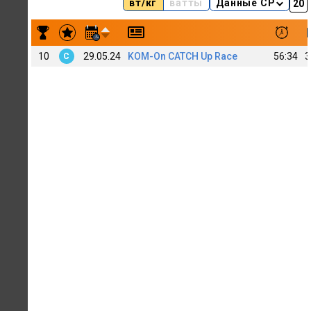
вт/кг
ватты
Данные CP
Результаты заездов jimboo Jiiim
10
29.05.24
KOM-On CATCH Up Race
56:34
3
C