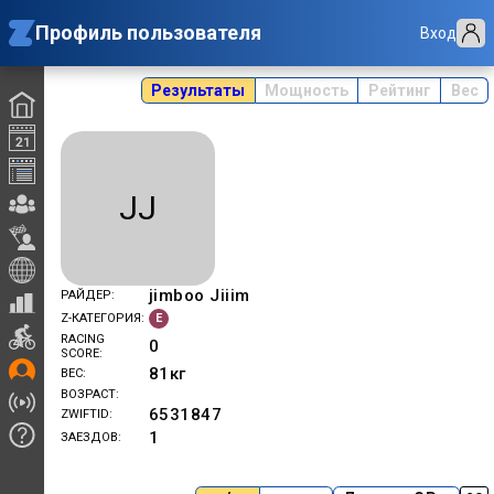
Профиль пользователя
Вход
Результаты
Мощность
Рейтинг
Вес
JJ
jimboo Jiiim
РАЙДЕР
E
Z-КАТЕГОРИЯ
RACING
0
SCORE
81
кг
ВЕС
ВОЗРАСТ
6531847
ZWIFTID
1
ЗАЕЗДОВ